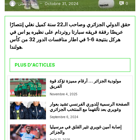
0
Octobre 31, 2024
هنيدة معلى
—
حقق الدولي الجزائري وصاحب الـ22 سنة كميل نغلي إنتصارًا
عريضًا رفقة فريقه سبارتا روتردام على نظيره يو اس في
هركل بنتيجة 6-1 في اطار منافسات الدور 32 من كأس
هولندا.
PLUS D'ACTICLES
مولودية الجزائر … أرقام مميزة تؤكد قوة
الفريق
Novembre 4, 2025
الصفحة الرسمية للدوري الفرنسي تشيد بعوار
وغويري بعد تألقهما مع المنتخب الجزائري
Septembre 6, 2024
إصابة أمين غويري تثير القلق في مرسيليا
والجزائر
Août 21, 2025