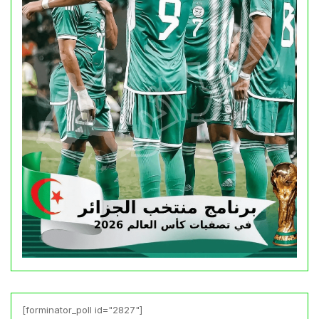
[forminator_poll id="2827"]