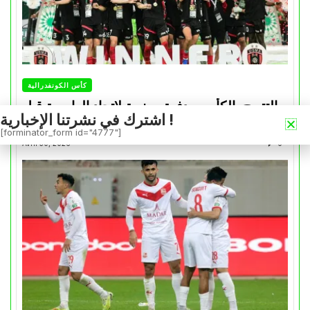
كأس الكونفدرالية
التتويج بالكأس.. دفعة معنوية لإتحاد العاصمة قبل
اشترك في نشرتنا الإخبارية !
موقعة الزمالك في نهائي الكونفدرالية
[forminator_form id="4777"]
Avril 30, 2026
0