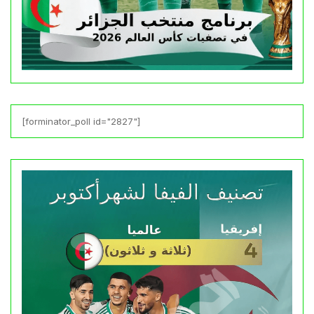
[forminator_poll id="2827"]