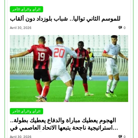
الرأي والرأي الأخر
للموسم الثاني تواليا.. شباب بلوزداد دون ألقاب
Avril 30, 2026
0
الرأي والرأي الأخر
الهجوم يعطيك مباراة والدفاع يعطيك بطولة..
استراتيجية ناجحة يتبعها الاتحاد العاصمي في
تتويجاته آخر السنوات
Avril 30, 2026
0