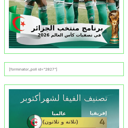
[forminator_poll id="2827"]