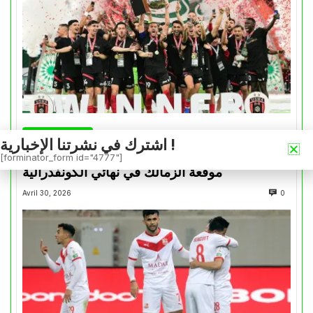
كأس الكونفدرالية
اشترك في نشرتنا الإخبارية !
التتويج بالكأس.. دفعة معنوية لإتحاد العاصمة قبل
[forminator_form id="4777"]
موقعة الزمالك في نهائي الكونفدرالية
Avril 30, 2026
0