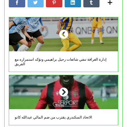
إدارة الغرافة تنفي شائعات رحيل براهيمي وتؤكد استمراره مع
الفريق
الاتحاد السكندري يقترب من ضم المالي عبدالله كانو