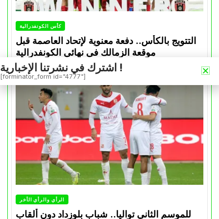
كأس الكونفدرالية
التتويج بالكأس.. دفعة معنوية لإتحاد العاصمة قبل
موقعة الزمالك في نهائي الكونفدرالية
اشترك في نشرتنا الإخبارية !
Avril 30, 2026
0
[forminator_form id="4777"]
الرأي والرأي الأخر
للموسم الثاني تواليا.. شباب بلوزداد دون ألقاب