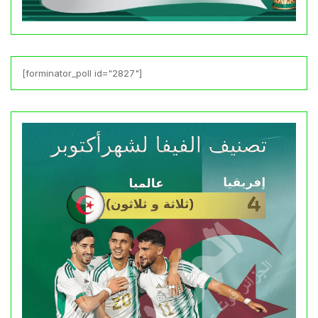
[forminator_poll id="2827"]