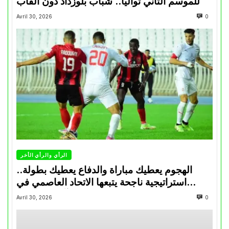
للموسم الثاني تواليا.. شباب بلوزداد دون ألقاب
Avril 30, 2026
0
الرأي والرأي الأخر
الهجوم يعطيك مباراة والدفاع يعطيك بطولة..
استراتيجية ناجحة يتبعها الاتحاد العاصمي في
تتويجاته آخر السنوات
Avril 30, 2026
0