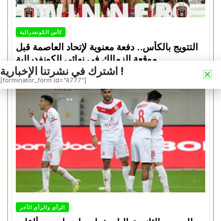
كأس الكونفدرالية
التتويج بالكأس.. دفعة معنوية لإتحاد العاصمة قبل
موقعة الزمالك في نهائي الكونفدرالية
اشترك في نشرتنا الإخبارية !
Avril 30, 2026
0
[forminator_form id="4777"]
الرأي والرأي الأخر