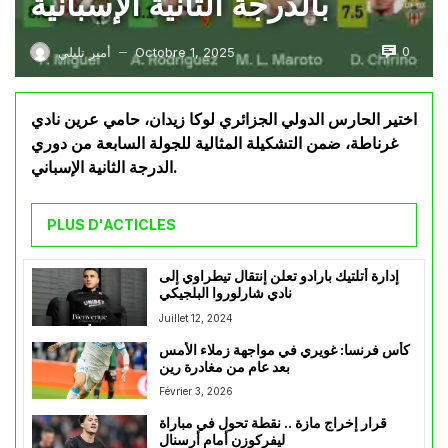
بالدرجة الثانية الإسبانية
0
Octobre 1, 2025
أمير تليلي
—
اختير الحارس الدولي الجزائري لوكا زيدان، حامي عرين نادي
غرناطة، ضمن التشكيلة المثالية للجولة السابعة من دوري
الدرجة الثانية الإسباني.
PLUS D'ACTICLES
إدارة أتلتيك بارادو تعلن إنتقال تيطراوي إلى
نادي شارلوروا البلجيكي
Juillet 12, 2024
كأس فرنسا: غويري في مواجهة زملاء الأمس
بعد عام من مغادرة رين
Février 3, 2026
قرار إخراج مازة .. نقطة تحول في مباراة
ليفركوزن أمام أرسنال