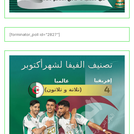
[forminator_poll id="2827"]