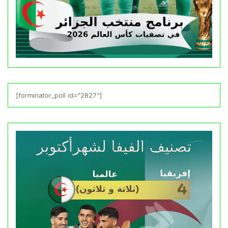
[forminator_poll id="2827"]