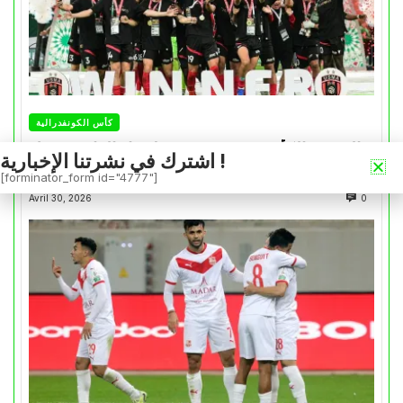
كأس الكونفدرالية
التتويج بالكأس.. دفعة معنوية لإتحاد العاصمة قبل
اشترك في نشرتنا الإخبارية !
موقعة الزمالك في نهائي الكونفدرالية
[forminator_form id="4777"]
Avril 30, 2026
0