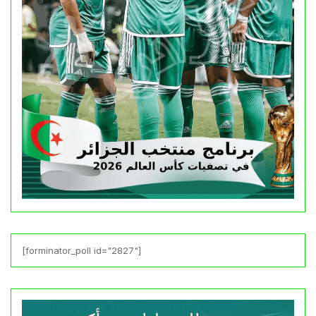
[forminator_poll id="2827"]