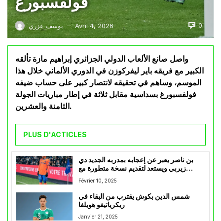
فولفسبورغ
0
Avril 4, 2026
يوسف عزري
—
واصل صانع الألعاب الدولي الجزائري إبراهيم مازة تألقه
الكبير مع فريقه باير ليفركوزن في الدوري الألماني خلال هذا
الموسم، وساهم في تحقيقه لانتصار كبير على حساب ضيفه
فولفسبورغ بسداسية مقابل ثلاثة في إطار مباريات الجولة
الثامنة والعشرين.
PLUS D'ACTICLES
بن ناصر يعبر عن إعجابه بمدربه الجديد دي
زيربي ويستعد لتقديم نسخة متطورة مع
مرسيليا
Février 10, 2025
شمس الدين بكوش يقترب من البقاء في
ريكرياتيفو هويلفا
Janvier 21, 2025