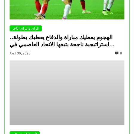
الرأي والرأي الأخر
الهجوم يعطيك مباراة والدفاع يعطيك بطولة..
استراتيجية ناجحة يتبعها الاتحاد العاصمي في
تتويجاته آخر السنوات
Avril 30, 2026
0