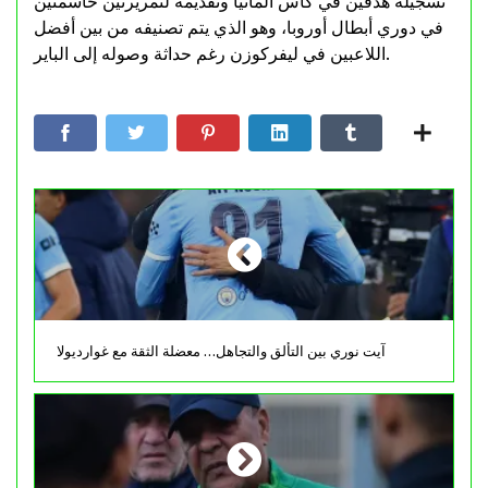
تسجيله هدفين في كأس ألمانيا وتقديمه لتمريرتين حاسمتين
في دوري أبطال أوروبا، وهو الذي يتم تصنيفه من بين أفضل
اللاعبين في ليفركوزن رغم حداثة وصوله إلى الباير.
آيت نوري بين التألق والتجاهل… معضلة الثقة مع غوارديولا