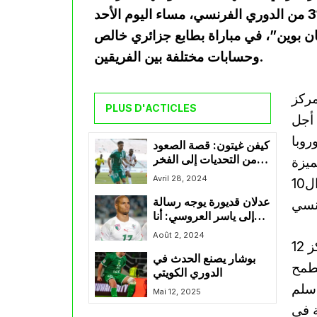
بين نادي باريس أف سي ونظيره ليل، ضمن الجولة 31 من الدوري الفرنسي، مساء اليوم الأحد
على ملعب “جان بوين”، في مباراة بطابع جزائري خالص
وحسابات مختلفة بين الفريقين.
مركز
PLUS D'ACTICLES
ن أجل
روبا
كيفن غيتون: قصة الصعود
من التحديات إلى الفخر
ميزة
بارتداء قميص المنتخب
Avril 28, 2024
يعيشها الفريق هذا الموسم وعدم تعرضه للهزيمة في ال10
الوطني
عدلان قديورة يوجه رسالة
رنسي
إلى ياسر العروسي: أنا
سعيد من أجلك
Août 2, 2024
في المقابل، يدخل باريس أف سي اللقاء وهو في المركز 12
بوشار يصنع الحدث في
تقريباً البقاء في الليغ 1، ويطمح
الدوري الكويتي
 سلم
Mai 12, 2025
 هزيمة في