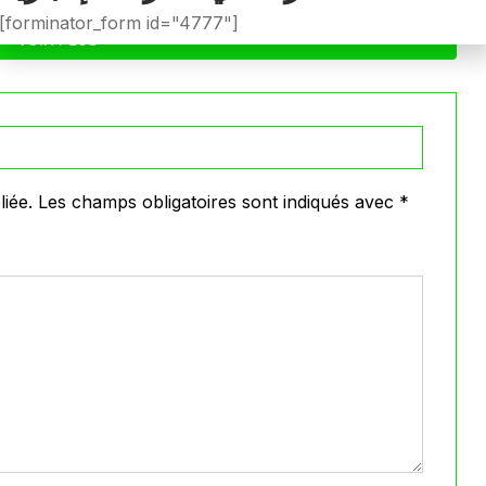
[forminator_form id="4777"]
VOIR PLUS
iée.
Les champs obligatoires sont indiqués avec
*