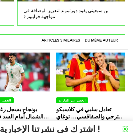
بن سبعيني يقود دورتموند لتعزيز الوصافة في
مواجهة فرايبورغ
ARTICLES SIMILAIRES
DU MÊME AUTEUR
الخضر عبر القارات
الخضر ع
تعادل سلبي في كلاسيكو
بونجاح يسجل رغ
الترجي والصفاقسي… توغاي
الشمال أمام السد 
يهدر ركلة جزاء وبوعالية يتألق
0
0
Avril 30, 2026
اشترك في نشرتنا الإخبارية !