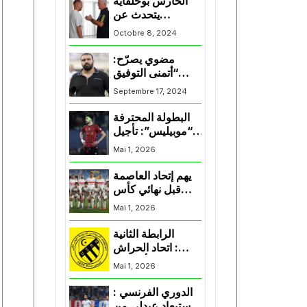
الحارس بوحلفاية
يتحدث عن
طموحاته مع
Octobre 8, 2024
المنتخب و شباب
قسنطينة
مضوي يصرّح:
“أتمنى التوفيق
لممثلي الكرة
Septembre 17, 2024
الجزائرية في
المسابقات القارية”
البطولة المحترفة
“موبيليس”: تأجيل
مباراة إتحاد
Mai 1, 2026
العاصمة وأتلتيك
بارادو
يهم إتحاد العاصمة
قبل نهائي كأس
اكاف : الزمالك
Mai 1, 2026
يسقط بثلاثية أمام
الأهلي
الرابطة الثانية
: اتحاد الحراش
يحسم التأهل إلى
Mai 1, 2026
“البلاي أوف”
الدوري الفرنسي :
استبعاد عبدلي من