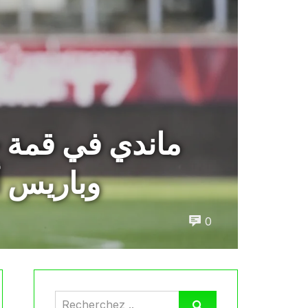
ماندي في قمة ج
وباريس 
0