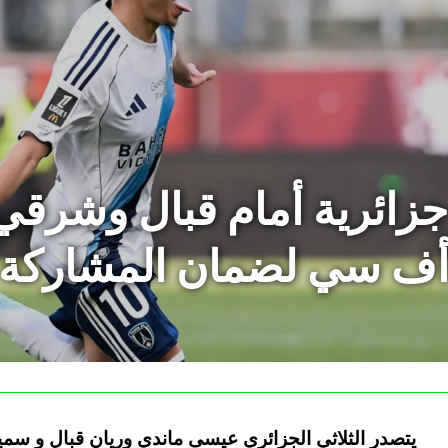
زائرية أمام قبال وشرقي 
أف سي لضمان المشاركة ف
يتصدر الثلاثي الجزائري عيسى ماندي وريان قبال و سم