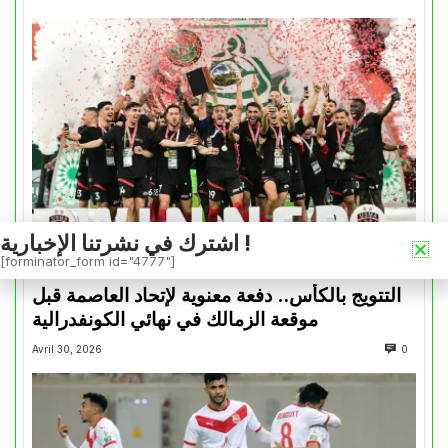
اشترك في نشرتنا الإخبارية !
[forminator_form id="4777"]
كأس الكونفدرالية
التتويج بالكأس.. دفعة معنوية لإتحاد العاصمة قبل
موقعة الزمالك في نهائي الكونفدرالية
Avril 30, 2026
0