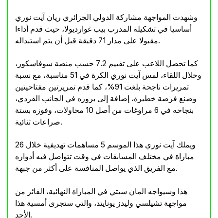
وشهدت المواجهة مشاركة الدولي الجزائري ريان آيت نوري
أساسيا في تشكيلة المدرب بيب غوارديولا، حيث قدم أداءا
مقبولا على مدار 71 دقيقة قبل أن يتم استبداله.
كما تحصل اللاعب على تقييم 7.2 حسب منصة سوفاسكور،
وخلال اللقاء، لمس آيت نوري الكرة في 51 مناسبة، مع نسبة
تمريرات ناجحة بلغت 91%، كما قدم تمريرتين مفتاحيتين
وصنع فرصة خطيرة، إضافة إلى بروزه في الجانب الفردي،
بنجاحه في 6 مراوغات من أصل 10 محاولات، وفوزه بستة
صراعات ثنائية.
ويملك آيت نوري هذا الموسم 5 مساهمات تهديفية خلال 26
مباراة في مختلف المسابقات في وقت تتواصل فيه أدواره
مع الفريق الذي يواصل المنافسة على أكثر من جبهة.
هذا وسيواجه المان سيتي في المباراة النهائية، الفائز من
مواجهة تشيلسي وليدز يونايتد، والتي ستجرى أمسية هذا
الأحد.