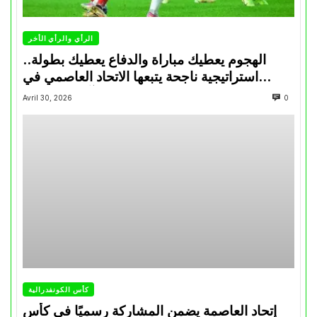
الرأي والرأي الأخر
الهجوم يعطيك مباراة والدفاع يعطيك بطولة..
استراتيجية ناجحة يتبعها الاتحاد العاصمي في
تتويجاته آخر السنوات
Avril 30, 2026
0
كأس الكونفدرالية
إتحاد العاصمة يضمن المشاركة رسميًا في كأس