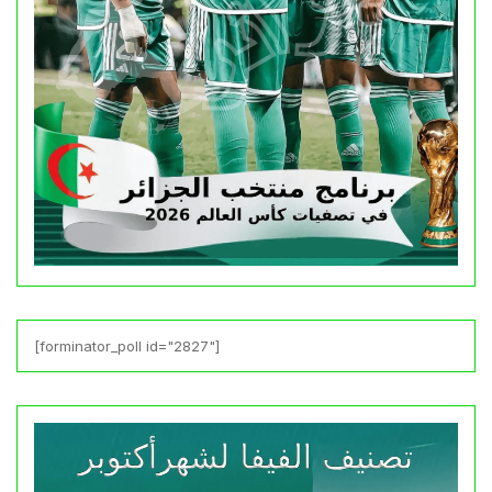
[forminator_poll id="2827"]