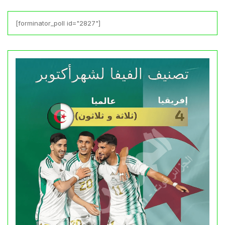
[forminator_poll id="2827"]