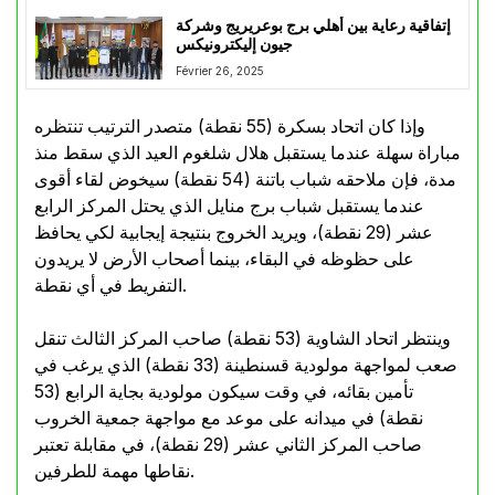
إتفاقية رعاية بين أهلي برج بوعريريج وشركة
جيون إليكترونيكس
Février 26, 2025
وإذا كان اتحاد بسكرة (55 نقطة) متصدر الترتيب تنتظره
مباراة سهلة عندما يستقبل هلال شلغوم العيد الذي سقط منذ
مدة، فإن ملاحقه شباب باتنة (54 نقطة) سيخوض لقاء أقوى
عندما يستقبل شباب برج منايل الذي يحتل المركز الرابع
عشر (29 نقطة)، ويريد الخروج بنتيجة إيجابية لكي يحافظ
على حظوظه في البقاء، بينما أصحاب الأرض لا يريدون
التفريط في أي نقطة.
وينتظر اتحاد الشاوية (53 نقطة) صاحب المركز الثالث تنقل
صعب لمواجهة مولودية قسنطينة (33 نقطة) الذي يرغب في
تأمين بقائه، في وقت سيكون مولودية بجاية الرابع (53
نقطة) في ميدانه على موعد مع مواجهة جمعية الخروب
صاحب المركز الثاني عشر (29 نقطة)، في مقابلة تعتبر
نقاطها مهمة للطرفين.