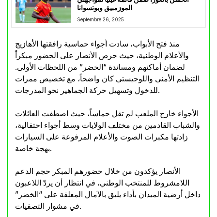
الموزمبيق وبوتسوانا
Septembre 26, 2025
منذ فتح الأبواب، سادت أجواء حماسية رافقتها الأهازيج
والأعلام الوطنية، حيث حرص الأنصار على الحضور مبكراً
لضمان أماكنهم ومساندة “الخضر” من اللحظات الأولى.
التنظيم الأمني واللوجيستي كان واضحاً، مع تخصيص ممرات
للدخول وتسهيل حركة الجماهير نحو المدرجات.
الأجواء خارج الملعب لم تقل حماساً، حيث اصطفت العائلات
والشباب القادمين من مختلف الولايات وسط أجواء احتفالية،
زادتها مكبرات الصوت والأعلام المرفوعة على السيارات
بهجة خاصة.
الأنصار يؤكدون من خلال حضورهم المبكر حجم الدعم
اللامشروط للمنتخب الوطني، في انتظار أن يردّ اللاعبون
داخل أرضية الميدان بأداء يليق بالآمال المعلقة على “الخضر”
في مشوار التصفيات.