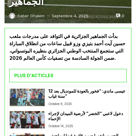
الجماهير
0
Saber Ghalem
Septembre 4, 2025
—
بدأت الجماهير الجزائرية في التوافد على مدرجات ملعب
حسين آيت أحمد بتيزي وزو قبيل ساعات من انطلاق المباراة
التي ستجمع المنتخب الوطني الجزائري بنظيره البوتسواني،
ضمن الجولة السادسة من تصفيات كأس العالم 2026.
PLUS D'ACTICLES
عيسى ماندي: “فخور بالعودة للمونديال بعد 12
سنة غياب”
Octobre 9, 2025
دخول لاعبي “الخضر” لأرضية الميدان لإجراء
الإحماء
Octobre 14, 2025
الحسن بانغورا ضمن قائمة غينيا لمواجهتي