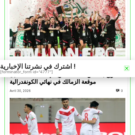
اشترك في نشرتنا الإخبارية !
كأس الكونفدرالية
[forminator_form id="4777"]
التتويج بالكأس.. دفعة معنوية لإتحاد العاصمة قبل
موقعة الزمالك في نهائي الكونفدرالية
Avril 30, 2026
0