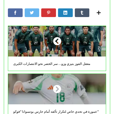
معقل الفوز بتيزي وزو… سر الخضر نحو الانتصارات الكبرى
عمورة في تحدي خاص لتكرار تألقه أمام حارس بوتسوانا “فوكو”