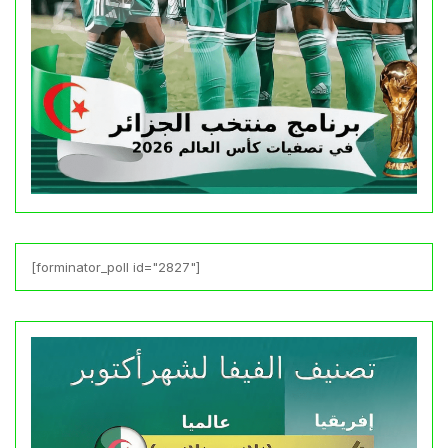
[forminator_poll id="2827"]