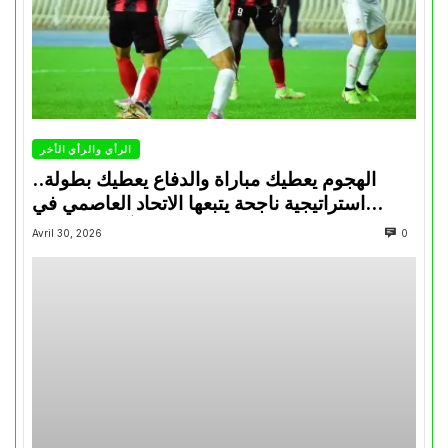
الرأي والرأي الأخر
الهجوم يعطيك مباراة والدفاع يعطيك بطولة..
استراتيجية ناجحة يتبعها الاتحاد العاصمي في
تتويجاته آخر السنوات
Avril 30, 2026
0