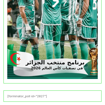
[forminator_poll id="2827"]