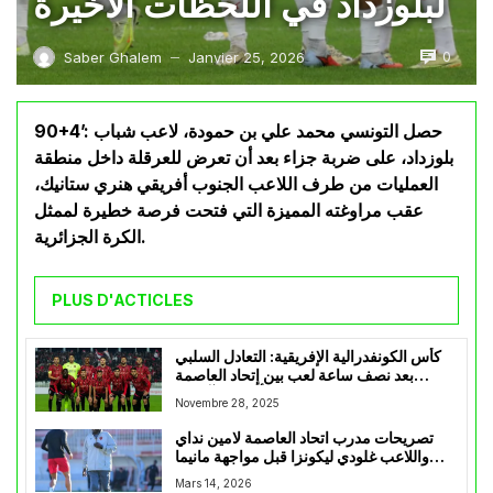
لبلوزداد في اللحظات الأخيرة
0
Saber Ghalem
Janvier 25, 2026
—
90+4’: حصل التونسي محمد علي بن حمودة، لاعب شباب
بلوزداد، على ضربة جزاء بعد أن تعرض للعرقلة داخل منطقة
العمليات من طرف اللاعب الجنوب أفريقي هنري ستانيك،
عقب مراوغته المميزة التي فتحت فرصة خطيرة لممثل
الكرة الجزائرية.
PLUS D'ACTICLES
كأس الكونفدرالية الإفريقية: التعادل السلبي
بعد نصف ساعة لعب بين إتحاد العاصمة
وأولمبيك آسفي
Novembre 28, 2025
تصريحات مدرب اتحاد العاصمة لامين نداي
واللاعب غلودي ليكونزا قبل مواجهة مانيما
يونيون
Mars 14, 2026