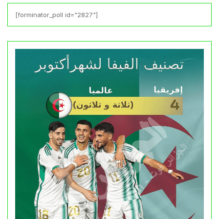
[forminator_poll id="2827"]