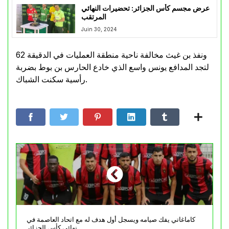
عرض مجسم كأس الجزائر: تحضيرات النهائي
المرتقب
Juin 30, 2024
ونفذ بن غيث مخالفة ناحية منطقة العمليات في الدقيقة 62
لتجد المدافع يونس واسع الذي خادع الحارس بن بوط بضربة
رأسية سكنت الشباك.
كاماغاتي يفك صيامه ويسجل أول هدف له مع اتحاد العاصمة في
نهائي كأس الجزائر