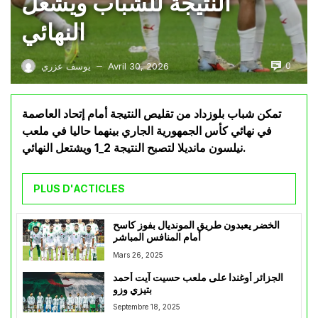
النتيجة للشباب ويشعل
النهائي
0
Avril 30, 2026
يوسف عزري
—
تمكن شباب بلوزداد من تقليص النتيجة أمام إتحاد العاصمة
في نهائي كأس الجمهورية الجاري بينهما حاليا في ملعب
نيلسون مانديلا لتصبح النتيجة 2_1 ويشتعل النهائي.
PLUS D'ACTICLES
الخضر يعبدون طريق المونديال بفوز كاسح
أمام المنافس المباشر
Mars 26, 2025
الجزائر أوغندا على ملعب حسيت آيت أحمد
بتيزي وزو
Septembre 18, 2025