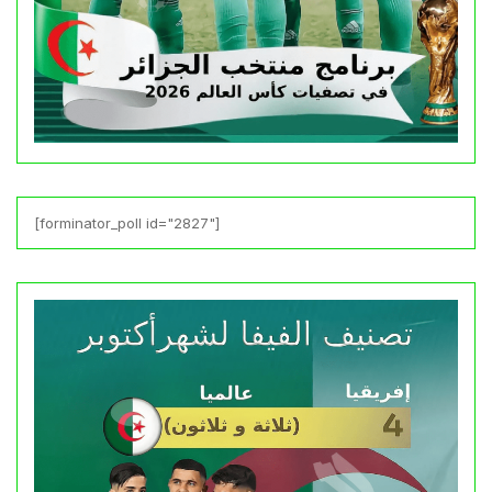
[forminator_poll id="2827"]