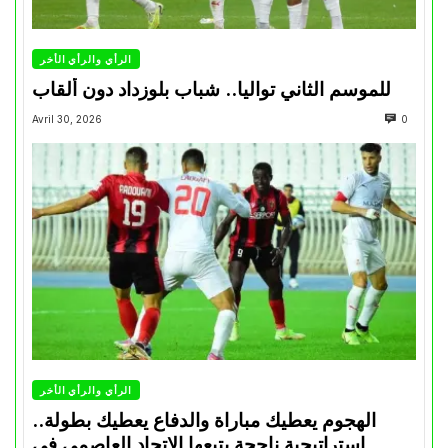
الرأي والرأي الأخر
للموسم الثاني تواليا.. شباب بلوزداد دون ألقاب
Avril 30, 2026
0
الرأي والرأي الأخر
الهجوم يعطيك مباراة والدفاع يعطيك بطولة..
استراتيجية ناجحة يتبعها الاتحاد العاصمي في