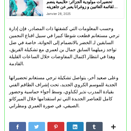
تحضيرات مولودية الجزائر: حلايمية ينضم
لقائمة الغائبين و زوغرانا يعبر عن جاهزيته
للقاء الساورة
Janvier 28, 2025
وحسب المعلومات التي كشفتها ذات المصادر، فإن إدارة
ترجي مستغانم قطعت شوطا كبيرا في سبيل اقناع النجمين
السابقين لـ الخضر بالانضمام إلى الحواتة، خاصة في ضل
تواجد زميلهما السابق جمال بن لعمري مع تشكيلة الفريق،
وهذا في انتظار اكتمال المفاوضات خلال الساعات القليلة
القادمة.
وعلى صعيد أخر، يتواصل تشكيلة ترجي مستغانم تحضيراتها
الجدية للموسم الكروي الجديد، تحت إشراف الطاقم الفني
بقيادة المدرب نذير لكناوي، وسط أجواء حماسية وحضور
كامل للعناصر الجديدة التي تم استقدامها خلال الميركاتو
الصيفي، في صورة العمري ومطراني.