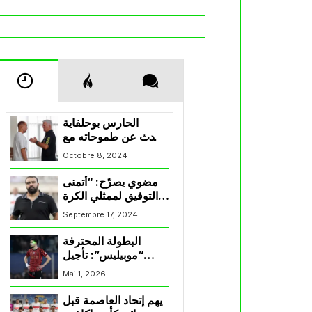
الحارس بوحلفاية
يتحدث عن طموحاته مع
المنتخب و شباب
Octobre 8, 2024
قسنطينة
مضوي يصرّح: “أتمنى
التوفيق لممثلي الكرة
الجزائرية في
Septembre 17, 2024
المسابقات القارية”
البطولة المحترفة
“موبيليس”: تأجيل
مباراة إتحاد العاصمة
Mai 1, 2026
وأتلتيك بارادو
يهم إتحاد العاصمة قبل