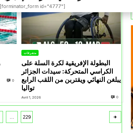
[forminator_form id="4777"]
متفرقات
البطولة الإفريقية لكرة السلة على
و
الكراسي المتحركة: سيدات الجزائر
يبلغن النهائي ويقتربن من اللقب الرابع
0
تواليا
0
Avril 1, 2026
…
229