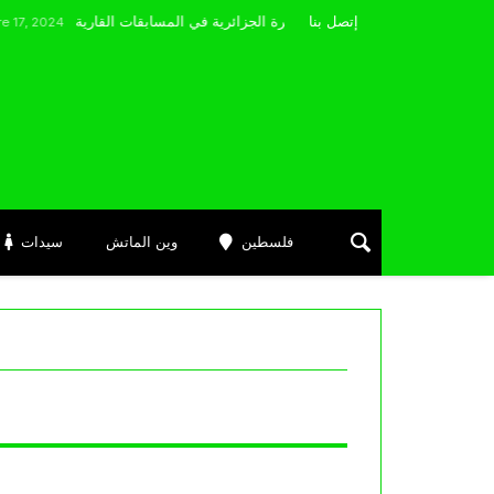
مضوي يصرّح: “أتمنى التوفيق لممثلي الكرة الجزائرية في المسابقات القارية”
إتصل بنا
فلسطين
وين الماتش
سيدات