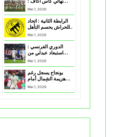
نهائي كأس اكاف :
الزمالك يسقط بثلاثية
Mai 1, 2026
أمام الأهلي
الرابطة الثانية : اتحاد
الحراش يحسم التأهل
إلى “البلاي أوف”
Mai 1, 2026
الدوري الفرنسي :
استبعاد عبدلي من
قائمة مرسيليا أمام
Mai 1, 2026
نانت
بونجاح يسجل رغم
هزيمة الشمال أمام
السد في كأس الأمير
Mai 1, 2026