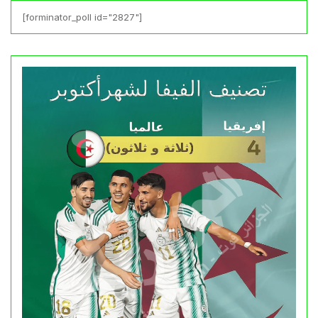
[forminator_poll id="2827"]