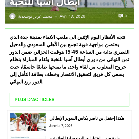
أبطال آسيا للنخبة
0
Avril 13, 2026
محمد عزيز بوسعدية
—
تتجه الأنظار اليوم الإثنين الى ملعب الانماء بمدينة جدة الذي
يحتضن مواجهة قوية تجمع بين الأهلي السعودي والدحيل
القطري بداية من الساعة 15:45 بتوقيت الجزائر، ضمن الدور
ثمن النهائي من دوري أبطال آسيا للنخبة وتُقام المباراة بنظام
خروج المغلوب من لقاء واحد، ما يمنحها طابعًا حاسمًا، حيث
يسعى كل فريق لتحقيق الانتصار وخطف بطاقة التأهل إلى
الدور ربع النهائي.
PLUS D'ACTICLES
هكذا إحتفل بن ناصر بكأس السوبر الإيطالي
Janvier 7, 2025
مازة ضمن اختيارات البوندسليقا لجائزتين