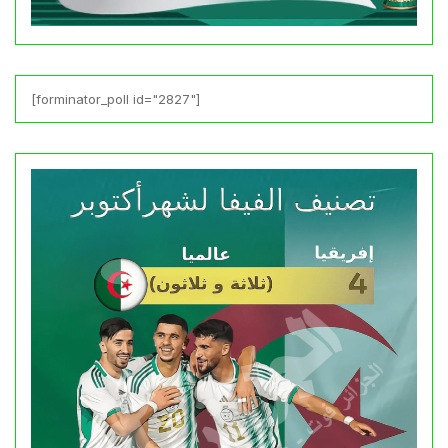
[forminator_poll id="2827"]