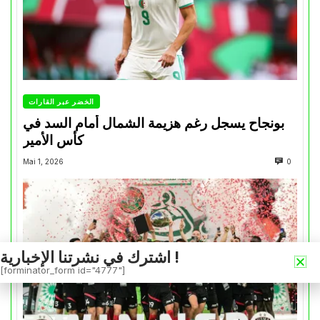
الخضر عبر القارات
بونجاح يسجل رغم هزيمة الشمال أمام السد في
كأس الأمير
Mai 1, 2026
0
اشترك في نشرتنا الإخبارية !
[forminator_form id="4777"]