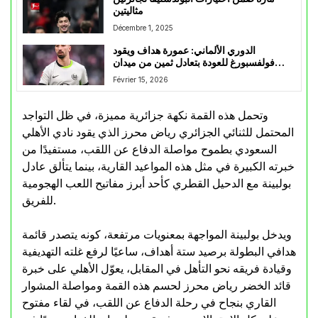
مثاليتين
Décembre 1, 2025
الدوري الألماني: عمورة هداف ويقود
فولفسبورغ للعودة بتعادل ثمين من ميدان
لايبزيغ
Février 15, 2026
وتحمل هذه القمة نكهة جزائرية مميزة، في ظل التواجد
المحتمل للثنائي الجزائري رياض محرز الذي يقود نادي الأهلي
السعودي بطموح مواصلة الدفاع عن اللقب، مستفيدًا من
خبرته الكبيرة في مثل هذه المواعيد القارية، بينما يتألق عادل
بولبينة مع الدحيل القطري كأحد أبرز مفاتيح اللعب الهجومية
للفريق.
ويدخل بولبينة المواجهة بمعنويات مرتفعة، كونه يتصدر قائمة
هدافي البطولة برصيد ستة أهداف، ساعيًا لرفع غلته التهديفية
وقيادة فريقه نحو التأهل في المقابل، يعوّل الأهلي على خبرة
قائد الخضر رياض محرز لحسم هذه القمة ومواصلة المشوار
القاري بنجاح في رحلة الدفاع عن اللقب، في لقاء مفتوح