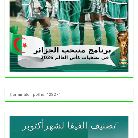
[forminator_poll id="2827"]