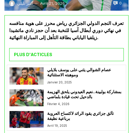
0
Avril 21, 2026
أمير تليلي
—
تعرف النجم الدولي الجزائري رياض محرز على هوية منافسه
في نهائي دوري أبطال آسيا للنخبة بعد أن حجز نادي ماتشيدا
زيلفيا الياباني بطاقة التأهل إلى المباراة النهائية.
PLUS D'ACTICLES
عصام الشوالي يثني على يوسف بلايلي
وموهبته الاستثنائية
Janvier 20, 2025
بمشاركة بولبينة..نعيم العيدوني يلحق الهزيمة
بالدحيل تحت قيادة بلماضي
Février 4, 2026
تألق جزائري يقود الرائد لاكتساح العروبة
برباعية نظيفة
Avril 19, 2025