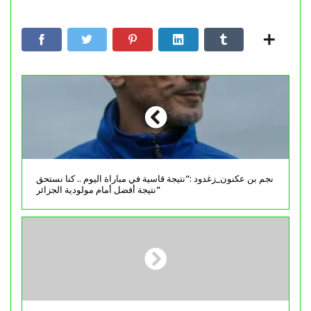
نجم بن عكنون_زغدود :”نتيجة قاسية في مباراة اليوم .. كنا نستحق
نتيجة أفضل أمام مولودية الجزائر”