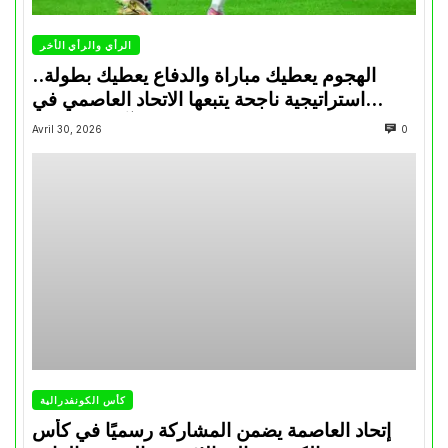
الرأي والرأي الأخر
الهجوم يعطيك مباراة والدفاع يعطيك بطولة..
استراتيجية ناجحة يتبعها الاتحاد العاصمي في
تتويجاته آخر السنوات
Avril 30, 2026
0
كأس الكونفدرالية
إتحاد العاصمة يضمن المشاركة رسميًا في كأس