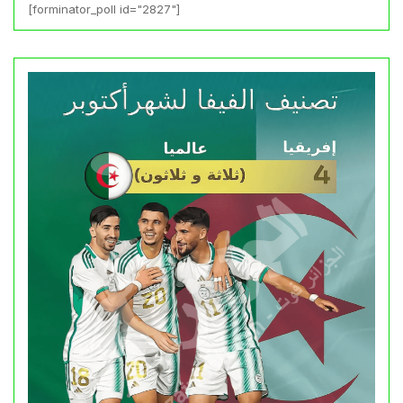
[forminator_poll id="2827"]