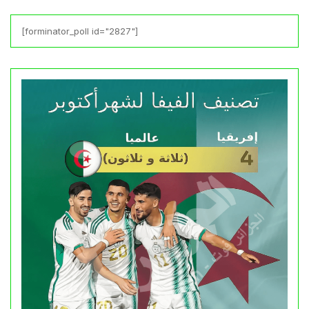
[forminator_poll id="2827"]