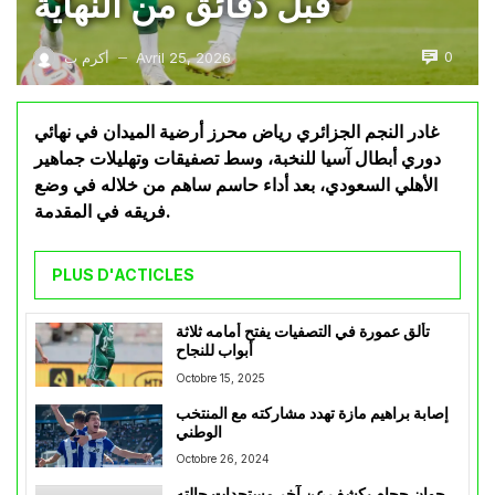
قبل دقائق من النهاية
0
Avril 25, 2026
أكرم ب
—
غادر النجم الجزائري رياض محرز أرضية الميدان في نهائي
دوري أبطال آسيا للنخبة، وسط تصفيقات وتهليلات جماهير
الأهلي السعودي، بعد أداء حاسم ساهم من خلاله في وضع
فريقه في المقدمة.
PLUS D'ACTICLES
تألق عمورة في التصفيات يفتح أمامه ثلاثة
أبواب للنجاح
Octobre 15, 2025
إصابة براهيم مازة تهدد مشاركته مع المنتخب
الوطني
Octobre 26, 2024
جوان حجام يكشف عن آخر مستجدات حالته