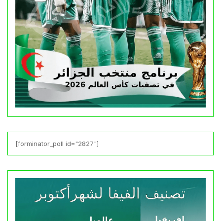
[forminator_poll id="2827"]