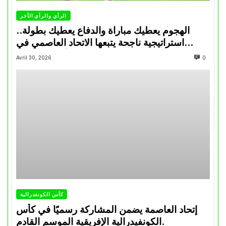
الرأي والرأي الأخر
الهجوم يعطيك مباراة والدفاع يعطيك بطولة..
استراتيجية ناجحة يتبعها الاتحاد العاصمي في
تتويجاته آخر السنوات
Avril 30, 2026
0
كأس الكونفدرالية
إتحاد العاصمة يضمن المشاركة رسميًا في كأس
الكونفيدرالية الإفريقية الموسم القادم.