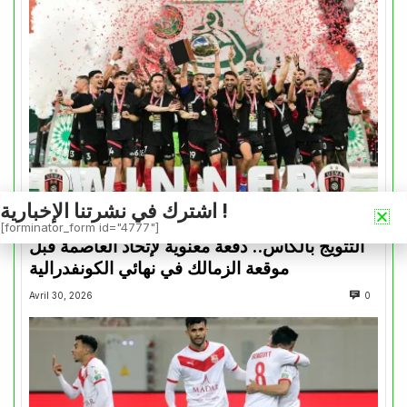
اشترك في نشرتنا الإخبارية !
كأس الكونفدرالية
[forminator_form id="4777"]
التتويج بالكأس.. دفعة معنوية لإتحاد العاصمة قبل
موقعة الزمالك في نهائي الكونفدرالية
Avril 30, 2026
0