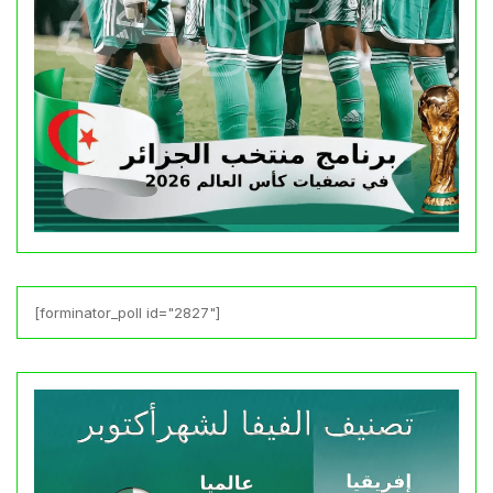
[forminator_poll id="2827"]