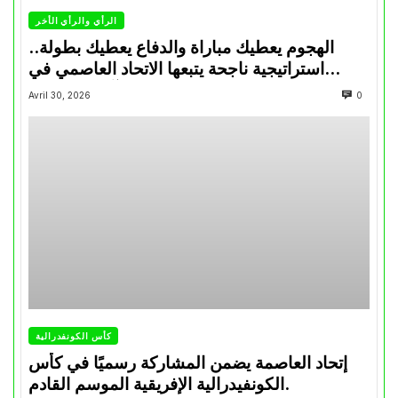
الرأي والرأي الأخر
الهجوم يعطيك مباراة والدفاع يعطيك بطولة..
استراتيجية ناجحة يتبعها الاتحاد العاصمي في
تتويجاته آخر السنوات
Avril 30, 2026
0
كأس الكونفدرالية
إتحاد العاصمة يضمن المشاركة رسميًا في كأس
الكونفيدرالية الإفريقية الموسم القادم.