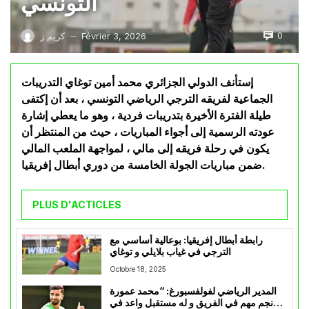
التونسي
0
Février 3, 2026
كريم ز
—
إستأنف الدولي الجزائري محمد أمين توغاي التدريبات
الجماعية لفريقه الترجي الرياضي التونسي ، بعد أن إكتفى
طيلة الفترة الأخيرة بتدريبات فردية ، وهو ما يعطي إشارة
عودته الرسمية إلى أجواء المباريات ، حيث من المنتظر أن
يكون في رحلة فريقه إلى مالي ، لمواجهة الملعب المالي
ضمن مباريات الجولة الخامسة من دوري أبطال إفريقيا.
PLUS D'ACTICLES
رابطة أبطال إفريقيا: بوعالية أساسي مع
الترجي في غياب بلايلي و توغاي
Octobre 18, 2025
المدير الرياضي لفولفسبورغ: “محمد عمورة
نجم مهم في الفريق و له مستقبل واعد في