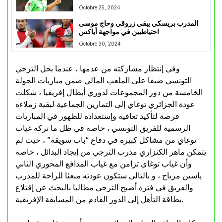
البوندسليغا”
Octobre 25, 2024
المدرب بريسكي يبقي زروقي وحاج موسى
احتياطيين في مواجهة أياكس
Octobre 30, 2024
وفي إنتظار مشاركته من عدمها ، عندما يحل الترجي
التونسي ضيفا على الملعب المالي ضمن مباريات الجولة
الخامسة من دور المجموعات لدوري أبطال إفريقيا ، شكلت
عودة الجزائري توغاي إلى التمارين الجماعية لبقية زملاءه
فرصة لتأكيد تعافيه وإستعداده للظهور في المباريات
الرسمية للفريق التونسي ، خاصة في ظل ما تركه غياب
توغاي من مشاكل كبيرة في دفاع “باب سويقة” ، حيث لم
يتمكن ماهر الكنزاري مدرب الترجي من إيجاد البدائل ، خاصة
وأن غياب توغاي تزامن مع غياب المدافع المحوري الثاني
ياسين مرياح ، و بالتالي ستكون عودته مبعثا للراحة للمدرب
والفريق في فترة أصبح الترجي مطالبا بالبحث عن إقتلاع
بطاقة التأهل إلى الدور القادم من المسابقة الإفريقية.