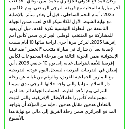
وكان المدافع الدولي الجزائري محمد أمين توغاي ، قد لعب
آخر مبارياته المحلية مع فريقه الترجي الرياضي، يوم 5 اكتوبر
2025 ، أمام النجم الساحلي ، قبل أن يغادر متأثرا بالإصابة
مع نهاية الشوط الأول للكلاسيكو الذي لعب ضمن الجولة
التاسعة من البطولة التونسية لكرة القدم، قبل أن يعود
للمشاركة مع المنتخب الوطني الجزائري ضمن كأس أمم
إفريقيا 2025، ليركن مرة أخرى لراحة مدّتها 10 أيام بسبب
الإصابة بعد أن شارك في مباراة منتخب “الخضر “ضد غينيا
الإستوائية ضمن الجولة الثالثة من مرحلة المجموعات لكأس
إفريقيا للأمم،ليتواصل غيابه إلى يوم 10 جانفي 2026 ، أين
إنطلق في التدريبات الفردية ، ليسجل اليوم عودته التدريجية
مع التمارين الجماعية للفريق، وبالرغم من غيابه عن رحلة
دار السلام بتنزانيا والتي واجه خلالها الترجي نادي سيمبا
التنزاني يوم الأحد الفارط، لحساب الجولة الرابعة لدور
مجموعات كأس رابطة الأبطال الإفريقية، والتي انتهت
بالتعادل هدفين مقابل هدفين ، فإنه من المؤكد أن يتواجد
المدافع الجزائري ضمن رحلة الفريق إلى مالي مع نهاية هذا
الأسبوع.