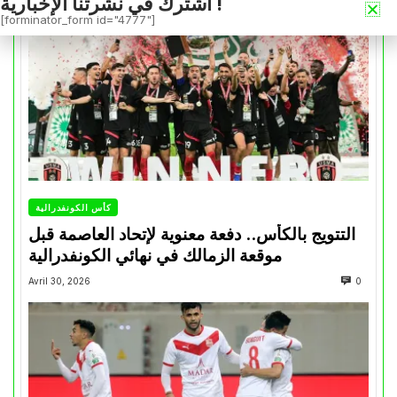
اشترك في نشرتنا الإخبارية !
[forminator_form id="4777"]
كأس الكونفدرالية
التتويج بالكأس.. دفعة معنوية لإتحاد العاصمة قبل
موقعة الزمالك في نهائي الكونفدرالية
Avril 30, 2026
0