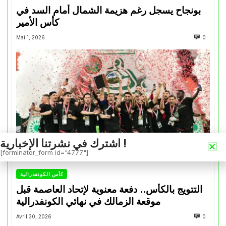
بونجاح يسجل رغم هزيمة الشمال أمام السد في
كأس الأمير
Mai 1, 2026
0
اشترك في نشرتنا الإخبارية !
[forminator_form id="4777"]
كأس الكونفدرالية
التتويج بالكأس.. دفعة معنوية لإتحاد العاصمة قبل
موقعة الزمالك في نهائي الكونفدرالية
Avril 30, 2026
0