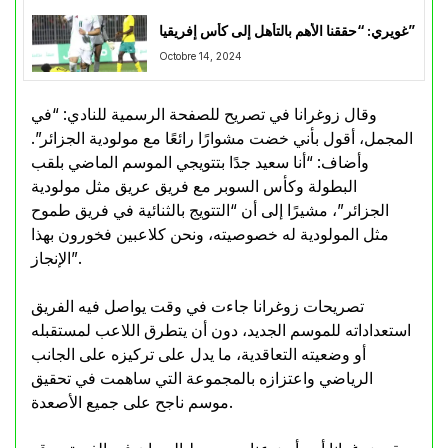
غويري: “حققنا الأهم بالتأهل إلى كأس إفريقيا”
Octobre 14, 2024
وقال زوغرانا في تصريح للصفحة الرسمية للنادي: “في
المجمل، أقول بأني خضت مشوارًا رائعًا مع مولودية الجزائر”.
وأضاف: “أنا سعيد جدًا بتتويجي الموسم الماضي بلقب
البطولة وكأس السوبر مع فريق عريق مثل مولودية
الجزائر”، مشيرًا إلى أن “التتويج بالثنائية في فريق طموح
مثل المولودية له خصوصيته، ونحن كلاعبين فخورون بهذا
الإنجاز”.
تصريحات زوغرانا جاءت في وقت يواصل فيه الفريق
استعداداته للموسم الجديد، دون أن يتطرق اللاعب لمستقبله
أو وضعيته التعاقدية، ما يدل على تركيزه على الجانب
الرياضي واعتزازه بالمجموعة التي ساهمت في تحقيق
موسم ناجح على جميع الأصعدة.