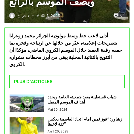
ويصف الموسم بالرائع
0
Août 1, 2025
هاجر .ح
—
أدلى لاعب خط وسط مولودية الجزائر محمد زوغرانا
بتصريحات إعلامية، عبّر من خلالها عن ارتياحه وفخره بما
حققه رفقة العميد خلال الموسم الكروي الماضي، مؤكدًا أن
التتويج بالثنائية المحلية يبقى من أبرز محطات مشواره
الكروي.
PLUS D'ACTICLES
شباب قسنطينة يعقد جمعيته العامة ويحدد
أهداف الموسم المقبل
Mai 30, 2024
زينباور: “فوز ثمين أمام اتحاد العاصمة يعكس
ثقة لاعبينا”
Avril 20, 2025