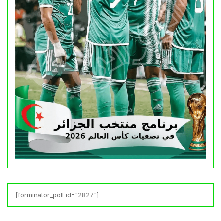
[forminator_poll id="2827"]