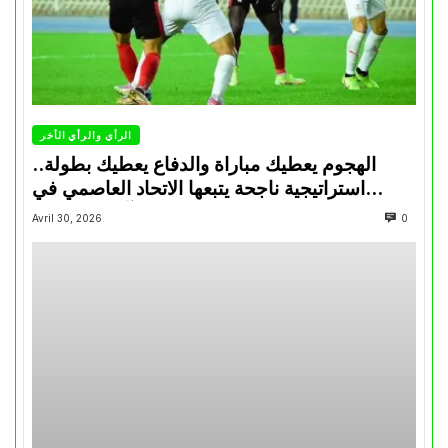
الرأي والرأي الأخر
الهجوم يعطيك مباراة والدفاع يعطيك بطولة..
استراتيجية ناجحة يتبعها الاتحاد العاصمي في
تتويجاته آخر السنوات
Avril 30, 2026
0