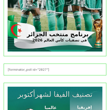
[forminator_poll id="2827"]