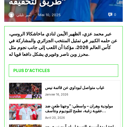
طريق لتحقيقه”
0
Mai 10, 2025
أمير تليلي
—
عبر محمد عزي، الظهير الأيمن لنادي ماخاشكالا الروسي،
عن حلمه الكبير في تمثيل المنتخب الجزائري والمشاركة في
كأس العالم 2026، مؤكدا أن اللعب إلى جانب نجوم مثل
محرز وبن ناصر وغويري يشكل دافعا قويا له.
PLUS D'ACTICLES
غياب متواصل لبوداوي عن قائمة نيس
Janvier 16, 2026
مولودية وهران – واسطي: “وجهنا طعن ضد
عقوبة زغبة، نطمح للبوديوم ونتأسف
للجماهير”
Avril 20, 2026
راحة لمدة أسبوع بالنسبة لريان آيت نوري بعد