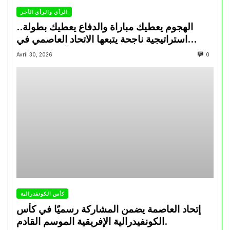
الرأي والرأي الأخر
الهجوم يعطيك مباراة والدفاع يعطيك بطولة..
استراتيجية ناجحة يتبعها الاتحاد العاصمي في
تتويجاته آخر السنوات
Avril 30, 2026
0
كأس الكونفدرالية
إتحاد العاصمة يضمن المشاركة رسميًا في كأس
الكونفيدرالية الإفريقية الموسم القادم.