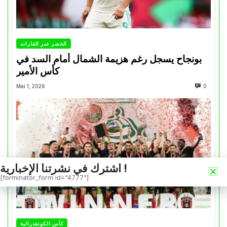
الخضر عبر القارات
بونجاح يسجل رغم هزيمة الشمال أمام السد في
كأس الأمير
Mai 1, 2026
0
اشترك في نشرتنا الإخبارية !
[forminator_form id="4777"]
كأس الكونفدرالية