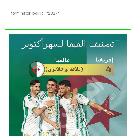
[forminator_poll id="2827"]