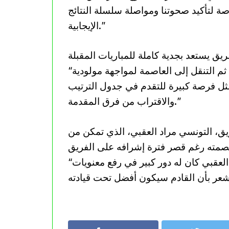
صة لتأكيد صحوتنا ومواصلة سلسلة النتائج
الإيجابية.”
“لدينا مواجهات قوية تنتظرنا، بدءاً من شبيبة القبائل، ثم التنقل إلى العاصمة لمواجهة مولودية
مثل فرصة كبيرة للتقدم في جدول الترتيب
والاقتراب من فرق المقدمة.”
يق، التونسي مراد العقبي، الذي تمكن من
“رغم أننا خضنا معه أربع حصص تدريبية فقط، إلا أن العقبي كان له دور كبير في رفع معنويات