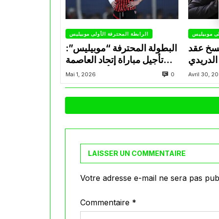
لى موبيليس
الرابطة المحترفة الأولى موبيليس
سخ عقد
البطولة المحترفة “موبيليس”:
الدريدي
تأجيل مباراة إتحاد العاصمة
التراضي
وأتلتيك بارادو
0
Mai 1, 2026
Avril 30, 2
LAISSER UN COMMENTAIRE
Votre adresse e-mail ne sera pas publ
Commentaire
*