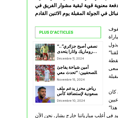
 دفعة معنوية قوية لبقية مشوار الفريق في
صفوف
PLUS D'ACTICLES
اراة
“نصفي أصبح جزائري”..
روماريك واتارا يتحدى
“قدمنا مستوى مميزاً وكنا منظمين داخل الملعب. خلقنا
الإصابة ويعد جماهير
Décembre 11, 2024
نقطة
المولودية بالعودة القوية
أمين شياخة يفاجئ
نسعى
الصحفيين: “تحدث معي
بالعربية و ليس
Novembre 15, 2024
بالفرنسية”
رياض محرز يدعم ملف
 كان
السعودية لإستضافة كأس
العالم 2034 و هذا ما
Décembre 10, 2024
صرّح به
“نقطة التعادل هي أول نقطة نحققها خارج الديار هذا
يد في أغلب مبارياتنا خارج بشار. نحن الآن