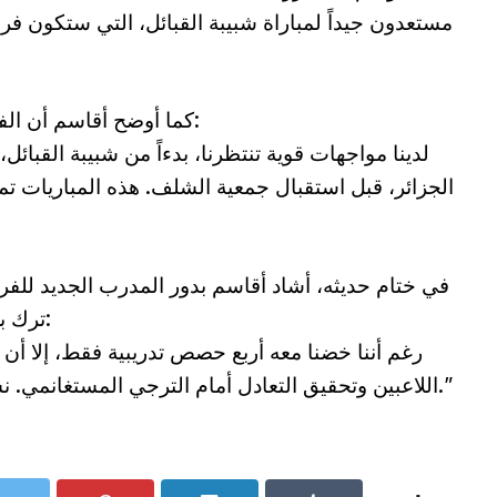
مستعدون جيداً لمباراة شبيبة القبائل، التي ستكون فر
كما أوضح أقاسم أن الفريق يستعد بجدية كاملة للمباريات المقبلة:
الجزائر، قبل استقبال جمعية الشلف. هذه المباريات ت
في ختام حديثه، أشاد أقاسم بدور المدرب الجديد للفر
ترك بصمته رغم قصر فترة إشرافه على الفريق:
اللاعبين وتحقيق التعادل أمام الترجي المستغانمي. نشعر بأن القادم سيكون أفضل تحت قيادته.”