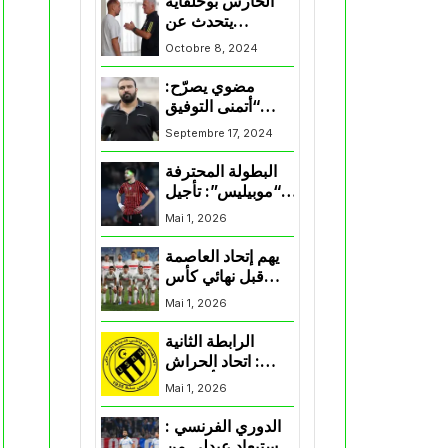
الحارس بوحلفاية
يتحدث عن
طموحاته مع
Octobre 8, 2024
المنتخب و شباب
قسنطينة
مضوي يصرّح:
“أتمنى التوفيق
لممثلي الكرة
Septembre 17, 2024
الجزائرية في
المسابقات القارية”
البطولة المحترفة
“موبيليس”: تأجيل
مباراة إتحاد
Mai 1, 2026
العاصمة وأتلتيك
بارادو
يهم إتحاد العاصمة
قبل نهائي كأس
اكاف : الزمالك
Mai 1, 2026
يسقط بثلاثية أمام
الأهلي
الرابطة الثانية
: اتحاد الحراش
يحسم التأهل إلى
Mai 1, 2026
“البلاي أوف”
الدوري الفرنسي :
استبعاد عبدلي من