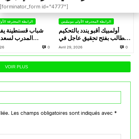
[forminator_form id="4777"]
الرابطة المحترفة الأولى موبيليس
الرابطة المحترفة الأو
أولمبيك أقبو يندد بالتحكيم
شباب قسنطينة يف
ويطالب بفتح تحقيق عاجل في
المدرب لسعد 
تجاوزات أثّرت على نتائج
ب
0
0
026
Avril 29, 2026
الفريق
VOIR PLUS
iée.
Les champs obligatoires sont indiqués avec
*