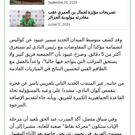
Septembre 26, 2024
تصريحات مؤثرة لجمال بن العمري عقب
مغادرته مولودية الجزائر
Juillet 12, 2024
وقد كشف متوسط الميدان الجديد سمير عيبود عن كواليس
انضمامه مؤكدا أن المفاوضات مع رئيس النادي لم تستغرق
أكثر من 5 دقائق. وصرح عيبود بأن “الجمعية فريق كبير ولا
يستحق المراتب التي يتواجد فيها حاليا”، واعداً بالعمل مع
الطاقم الفني لتحسين النتائج في المباريات القادمة.
من جانبه، عبر المنتدب الجديد الثاني بلعريبي ياسر عن فخره
بتقمص ألوان النادي، مشددا على وعيه بالمسؤولية تجاه
القاعدة الجماهيرية الكبيرة للفريق، وبأنه جاء لتقديم الإضافة
المرجوة.
وفي سياق متصل، أكد المدرب عبد الحق بلعيد أن مرحلة
الإياب ستكون “معركة نقاط” صعبة للغاية، مشيرا إلى أن
مستوى الفريق في تحسن تدريجي خاصة بعد الأداء المقبول