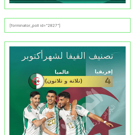
[forminator_poll id="2827"]