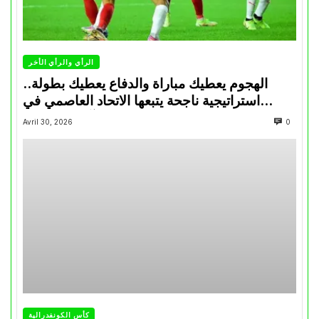
الرأي والرأي الأخر
الهجوم يعطيك مباراة والدفاع يعطيك بطولة..
استراتيجية ناجحة يتبعها الاتحاد العاصمي في
تتويجاته آخر السنوات
Avril 30, 2026
0
كأس الكونفدرالية