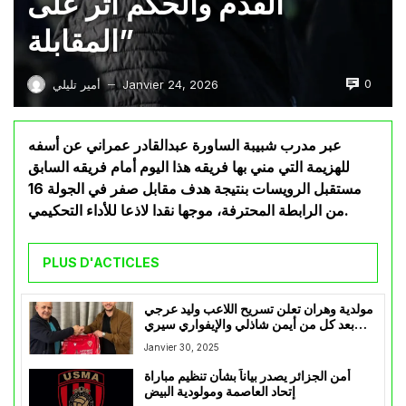
القدم والحكم أثر على
المقابلة”
0
Janvier 24, 2026
أمير تليلي
—
عبر مدرب شبيبة الساورة عبدالقادر عمراني عن أسفه
للهزيمة التي مني بها فريقه هذا اليوم أمام فريقه السابق
مستقبل الرويسات بنتيجة هدف مقابل صفر في الجولة 16
من الرابطة المحترفة، موجها نقدا لاذعا للأداء التحكيمي.
PLUS D'ACTICLES
مولدية وهران تعلن تسريح اللاعب وليد عرجي
بعد كل من أيمن شاذلي والإيفواري سيري
جنوليبا
Janvier 30, 2025
أمن الجزائر يصدر بياناً بشأن تنظيم مباراة
إتحاد العاصمة ومولودية البيض