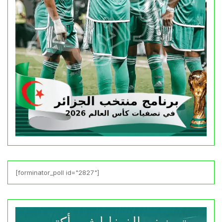
[forminator_poll id="2827"]