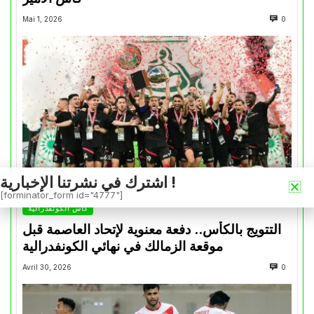
Mai 1, 2026
0
اشترك في نشرتنا الإخبارية !
[forminator_form id="4777"]
كأس الكونفدرالية
التتويج بالكأس.. دفعة معنوية لإتحاد العاصمة قبل
موقعة الزمالك في نهائي الكونفدرالية
Avril 30, 2026
0