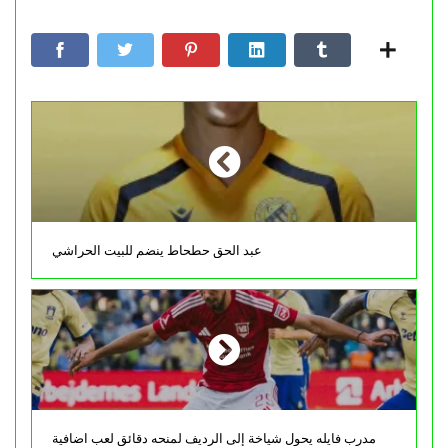
عبد الحق حطحاط ينضم للبيت الحراشي
مدرب فايله يحول شياخة إلى الرديف لمنحه دقائق لعب اضافية