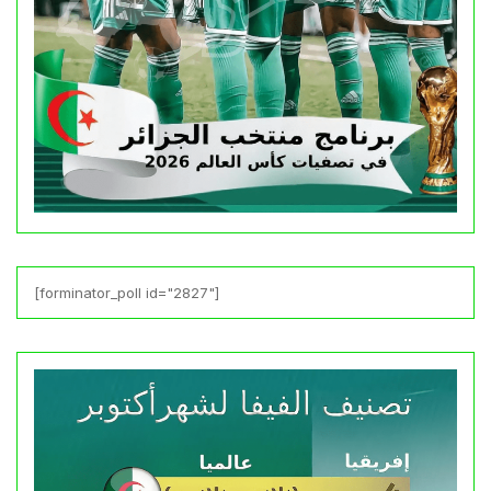
[forminator_poll id="2827"]