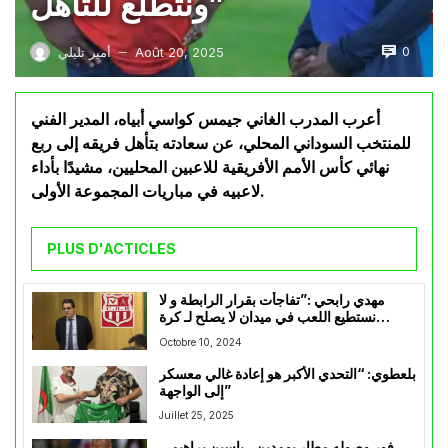
ونتطلع للتأهل”
0
Août 20, 2025
أمير تليلي
—
أعرب المدرب الغاني جيمس كواسي أبياه، المدير الفني
للمنتخب السوداني المحلي، عن سعادته بتأهل فريقه إلى ربع
نهائي كأس الأمم الأفريقية للاعبين المحليين، مشيدًا بأداء
لاعبيه في مباريات المجموعة الأولى.
PLUS D'ACTICLES
مهدي رابحي :”تفاجأت بقرار الرابطة و لا
نستطيع اللعب في ميدان لا يصلح لـ كرة
القدم”
Octobre 10, 2024
بلعطوي: “التحدي الأكبر هو إعادة غالي معسكر
إلى الواجهة”
Juillet 25, 2025
فور وصوله مطار بومدين ، ياسين براهيمي