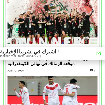
اشترك في نشرتنا الإخبارية !
كأس الكونفدرالية
[forminator_form id="4777"]
التتويج بالكأس.. دفعة معنوية لإتحاد العاصمة قبل
موقعة الزمالك في نهائي الكونفدرالية
Avril 30, 2026
0