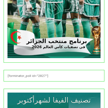
[forminator_poll id="2827"]