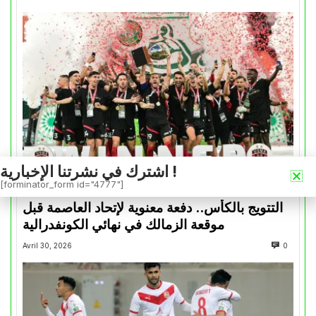
اشترك في نشرتنا الإخبارية !
[forminator_form id="4777"]
كأس الكونفدرالية
التتويج بالكأس.. دفعة معنوية لإتحاد العاصمة قبل
موقعة الزمالك في نهائي الكونفدرالية
Avril 30, 2026
0