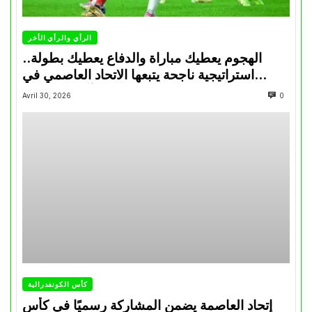
الرأي والرأي الأخر
الهجوم يعطيك مباراة والدفاع يعطيك بطولة..
استراتيجية ناجحة يتبعها الاتحاد العاصمي في
تتويجاته آخر السنوات
Avril 30, 2026
0
كأس الكونفدرالية
إتحاد العاصمة يضمن المشاركة رسميًا في كأس