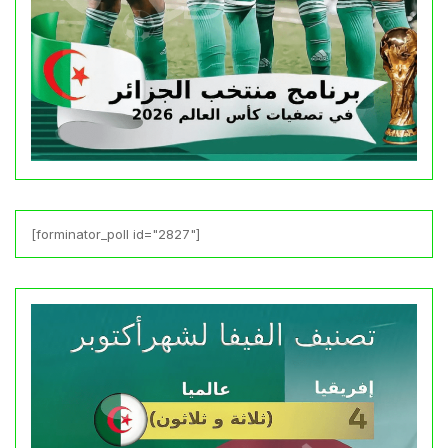
[forminator_poll id="2827"]