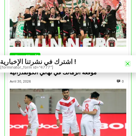
كأس الكونفدرالية
اشترك في نشرتنا الإخبارية !
التتويج بالكأس.. دفعة معنوية لإتحاد العاصمة قبل
[forminator_form id="4777"]
موقعة الزمالك في نهائي الكونفدرالية
Avril 30, 2026
0