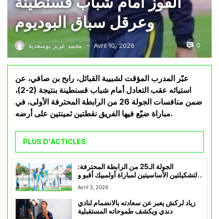
الفوز أمام شباب قسنطينة
وعرقل سباق البوديوم
0
Avril 10, 2026
محمد عزيز بوسعدية
—
عبّر المدرب المؤقت لشبيبة القبائل، رابح بن صافي، عن
استيائه عقب التعادل أمام شباب قسنطينة بنتيجة (2-2)،
ضمن منافسات الجولة 26 من الرابطة المحترفة الأولى، في
مباراة ضيّع فيها الفريق نقطتين ثمينتين على أرضه.
PLUS D'ACTICLES
الجولة الـ25 من الرابطة المحترفة:
التشكيلتين الأساسيتين لمباراة أولمبيك أقبو و
مستقبل الرويسات
Avril 3, 2026
زياد لركش يعبر عن سعادته بالانضمام لنادي
دندي ويكشف طموحاته المستقبلية