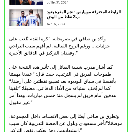
Juillet 31, 2024
الرابطة المحترفة موبيليس : نجم المقرة يعود
ب3 نقاط من البيض
Avril 5, 2024
وأكد بن صافي في تصريحاته: “كرة القدم تُلعب على
جزئيات… ورغم الروح القتالية، لم أفهم سبب التراخي
وفقدان التركيز في الدقائق الأخيرة.”
كما أشار مدرب شبيبة القبائل إلى تأثير هذه النتيجة على
طموحات الفريق في الترتيب، حيث قال: “عقدنا مهمتنا
بأنفسنا في سباق البوديوم بعد تضييع نقطتين على أرضنا.”
كما لم يُخفِ استياءه من الأداء الدفاعي، مضيفًا: “تلقينا
هدفين أمام فريق لم يسجل منذ خمس مباريات، وهذا أمر
غير مقبول.”
وتطرق بن صافي أيضًا إلى بعض الانضباط داخل المجموعة،
موضحًا:”تأخر مسعودي وبلول عن الحصة التدريبية كان سبب
استبعادهما، وهذا يعكس نقص التركيز.”