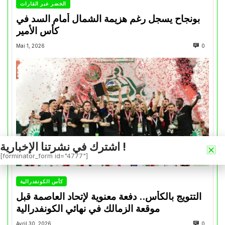
الخضر عبر القارات
بونجاح يسجل رغم هزيمة الشمال أمام السد في
كأس الأمير
Mai 1, 2026
0
اشترك في نشرتنا الإخبارية !
[forminator_form id="4777"]
كأس الكونفدرالية
التتويج بالكأس.. دفعة معنوية لإتحاد العاصمة قبل
موقعة الزمالك في نهائي الكونفدرالية
Avril 30, 2026
0