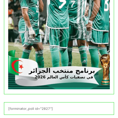
[forminator_poll id="2827"]