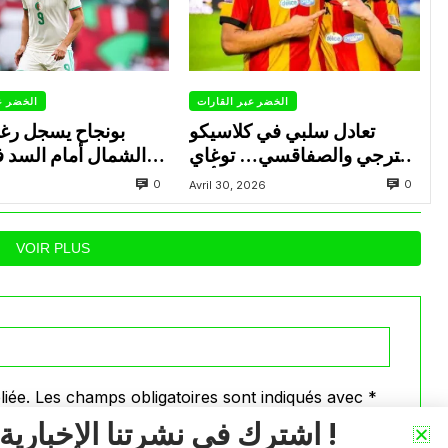
الخضر عبر القارات
الخضر ع
تعادل سلبي في كلاسيكو
بونجاح يسجل رغ
الترجي والصفاقسي… توغاي
الشمال أمام السد 
يهدر ركلة جزاء وبوعالية يتألق
0
0
Avril 30, 2026
VOIR PLUS
iée.
Les champs obligatoires sont indiqués avec
*
اشترك في نشرتنا الإخبارية !