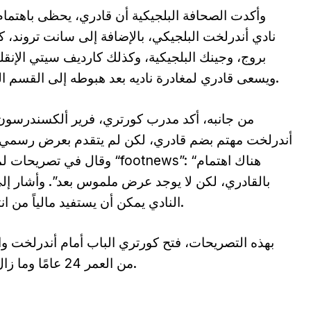
وأكدت الصحافة البلجيكية أن قادري، يحظى باهتما
نادي أندرلخت البلجيكي، بالإضافة إلى سانت تروند، 
بروج، وجينك البلجيكية، وكذلك كارديف سيتي الإنقل
ويسعى قادري لمغادرة ناديه بعد هبوطه إلى القسم الثاني.
من جانبه، أكد مدرب كورتري، فرير ألكسندرسون
أندرلخت مهتم بضم قادري، لكن لم يتقدم بعرض رسمي 
وقال في تصريحات لموقع “footnews”: “هنا
بالقادري، لكن لا يوجد عرض ملموس بعد”. وأشار إل
النادي يمكن أن يستفيد مالياً من انتقاله.
بهذه التصريحات، فتح كورتري الباب أمام أندرلخت والأ
من العمر 24 عامًا وما زال مرتبطًا بعقد مع فريقه حتى جوان 2026.