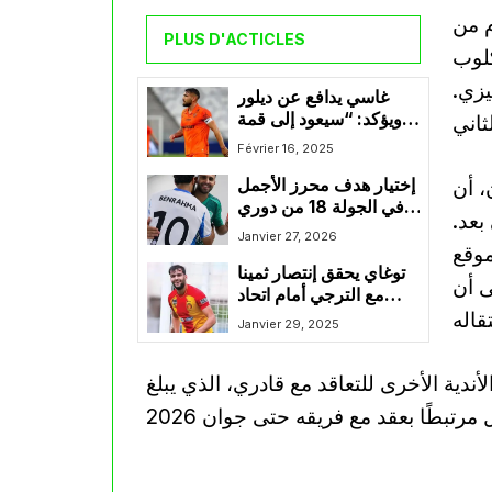
م من
PLUS D'ACTICLES
كلوب
يزي.
غاسي يدافع عن ديلور
ويؤكد: “سيعود إلى قمة
مستواه قريبًا”
Février 16, 2025
، أن
إختيار هدف محرز الأجمل
في الجولة 18 من دوري
بعد.
روشن
Janvier 27, 2026
ك اهتمام
توغاي يحقق إنتصار ثمينا
ى أن
مع الترجي أمام اتحاد
تطاوين في الدوري
Janvier 29, 2025
التونسي
ندية الأخرى للتعاقد مع قادري، الذي يبلغ