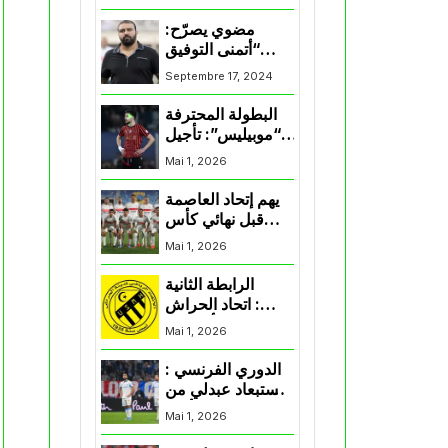
المنتخب و شباب
قسنطينة
مضوي يصرّح:
“أتمنى التوفيق
لممثلي الكرة
Septembre 17, 2024
الجزائرية في
المسابقات القارية”
البطولة المحترفة
“موبيليس”: تأجيل
مباراة إتحاد
Mai 1, 2026
العاصمة وأتلتيك
بارادو
يهم إتحاد العاصمة
قبل نهائي كأس
اكاف : الزمالك
Mai 1, 2026
يسقط بثلاثية أمام
الأهلي
الرابطة الثانية
: اتحاد الحراش
يحسم التأهل إلى
Mai 1, 2026
“البلاي أوف”
الدوري الفرنسي :
استبعاد عبدلي من
قائمة مرسيليا أمام
Mai 1, 2026
نانت