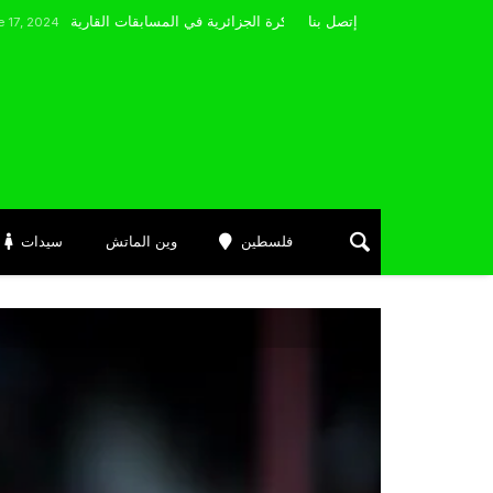
مضوي يصرّح: “أتمنى التوفيق لممثلي الكرة الجزائرية في المسابقات القارية”
إتصل بنا
فلسطين
وين الماتش
سيدات