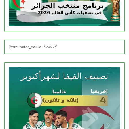
[forminator_poll id="2827"]