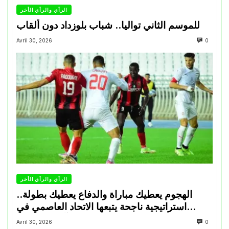
الرأي والرأي الأخر
للموسم الثاني تواليا.. شباب بلوزداد دون ألقاب
Avril 30, 2026
0
الرأي والرأي الأخر
الهجوم يعطيك مباراة والدفاع يعطيك بطولة..
استراتيجية ناجحة يتبعها الاتحاد العاصمي في
تتويجاته آخر السنوات
Avril 30, 2026
0