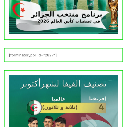
[forminator_poll id="2827"]