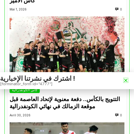
كأس الأمير
Mai 1, 2026
0
اشترك في نشرتنا الإخبارية !
[forminator_form id="4777"]
كأس الكونفدرالية
التتويج بالكأس.. دفعة معنوية لإتحاد العاصمة قبل
موقعة الزمالك في نهائي الكونفدرالية
Avril 30, 2026
0