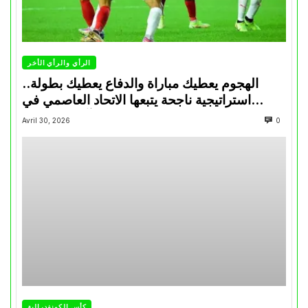
الرأي والرأي الأخر
الهجوم يعطيك مباراة والدفاع يعطيك بطولة..
استراتيجية ناجحة يتبعها الاتحاد العاصمي في
تتويجاته آخر السنوات
Avril 30, 2026
0
كأس الكونفدرالية