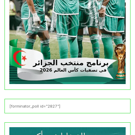
[forminator_poll id="2827"]