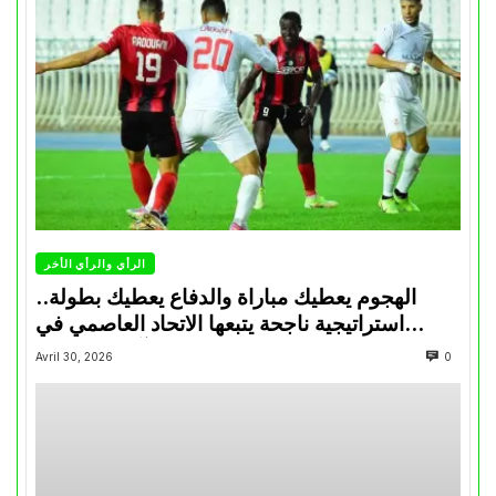
الرأي والرأي الأخر
الهجوم يعطيك مباراة والدفاع يعطيك بطولة..
استراتيجية ناجحة يتبعها الاتحاد العاصمي في
تتويجاته آخر السنوات
Avril 30, 2026
0