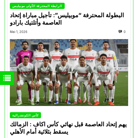
الرابطة المحترفة الأولى موبيليس
البطولة المحترفة “موبيليس”: تأجيل مباراة إتحاد
العاصمة وأتلتيك بارادو
Mai 1, 2026
0
كأس الكونفدرالية
يهم إتحاد العاصمة قبل نهائي كأس اكاف : الزمالك
يسقط بثلاثية أمام الأهلي