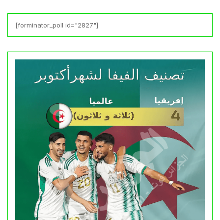
[forminator_poll id="2827"]