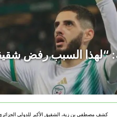
“لهذا السبب رفض شقيقي 
كشف مصطفى بن زية، الشقيق الأكبر للدولي الجزائري ي