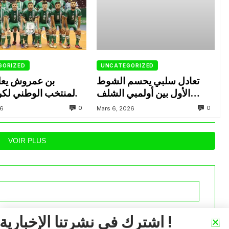
GORIZED
UNCATEGORIZED
تعادل سلبي يحسم الشوط
بن عمروش يعل
الأول بين أولمبي الشلف
المنتخب الوطني لكر
ووفاق سطيف
داخل القاعة المعني
0
0
26
Mars 6, 2026
VOIR PLUS
iée.
Les champs obligatoires sont indiqués avec
*
اشترك في نشرتنا الإخبارية !