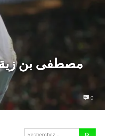
مصطفى بن زية: 
0