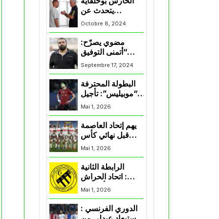
الحارس بوحلفاية
يتحدث عن
طموحاته مع
Octobre 8, 2024
المنتخب و شباب
قسنطينة
مضوي يصرّح:
“أتمنى التوفيق
لممثلي الكرة
Septembre 17, 2024
الجزائرية في
المسابقات القارية”
البطولة المحترفة
“موبيليس”: تأجيل
مباراة إتحاد
Mai 1, 2026
العاصمة وأتلتيك
بارادو
يهم إتحاد العاصمة
قبل نهائي كأس
اكاف : الزمالك
Mai 1, 2026
يسقط بثلاثية أمام
الأهلي
الرابطة الثانية
: اتحاد الحراش
يحسم التأهل إلى
Mai 1, 2026
“البلاي أوف”
الدوري الفرنسي :
استبعاد عبدلي من