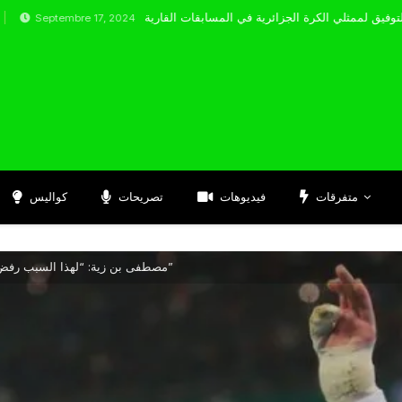
embre 17, 2024
متفرقات
فيديوهات
تصريحات
كواليس
مصطفى بن زية: “لهذا السبب رفض شقيقي الإلتحاق ببايرن ميونيخ”