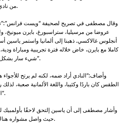
من نادي بايرن ميونيخ عندما كان في سن 15 عامًا.
وقال مصطفى في تصريح لصحيفة “ويست فرانس”:”تلق
عروضا من مرسيليا، ستراسبورغ، بايرن ميونيخ، 
أنجلوس غالاكسي. ذهبنا إلى ألمانيا واستمر ياسين أس
كاملا مع بايرن، خاض خلاله فترة تجريبية ومباراة ودية،
شيء سار بشكل جيد”.
وأضاف:”النادي أراد ضمه، لكنه لم يرتح للأجواء ه
الطقس كان باردًا وكئيبا، واللغة الألمانية صعبة، لذلك
البقاء”.
وأشار مصطفى إلى أن ياسين إلتحق لاحقًا بأولمبيك ل
حيث واصل مشواره هناك حتى وصل إلى الفريق الأول في سن 17.