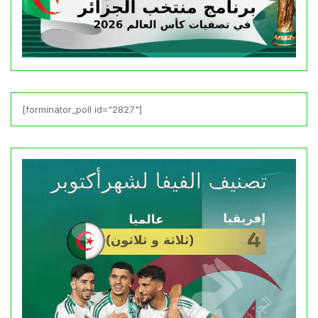
[forminator_poll id="2827"]