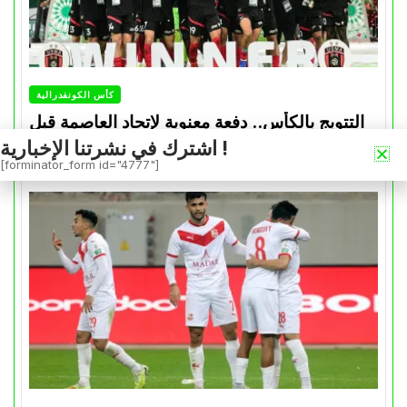
كأس الكونفدرالية
التتويج بالكأس.. دفعة معنوية لإتحاد العاصمة قبل
موقعة الزمالك في نهائي الكونفدرالية
اشترك في نشرتنا الإخبارية !
[forminator_form id="4777"]
Avril 30, 2026
0