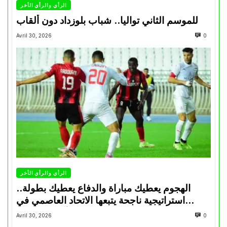
الرأي والرأي الأخر
للموسم الثاني تواليا.. شباب بلوزداد دون ألقاب
Avril 30, 2026
0
الرأي والرأي الأخر
الهجوم يعطيك مباراة والدفاع يعطيك بطولة..
استراتيجية ناجحة يتبعها الاتحاد العاصمي في
تتويجاته آخر السنوات
Avril 30, 2026
0