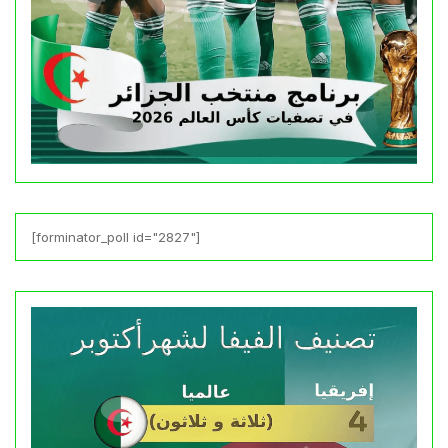
[forminator_poll id="2827"]