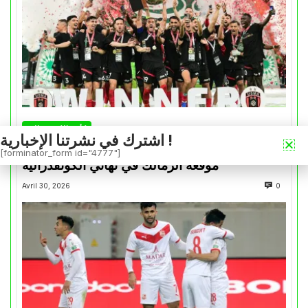
كأس الكونفدرالية
اشترك في نشرتنا الإخبارية !
التتويج بالكأس.. دفعة معنوية لإتحاد العاصمة قبل
[forminator_form id="4777"]
موقعة الزمالك في نهائي الكونفدرالية
Avril 30, 2026
0