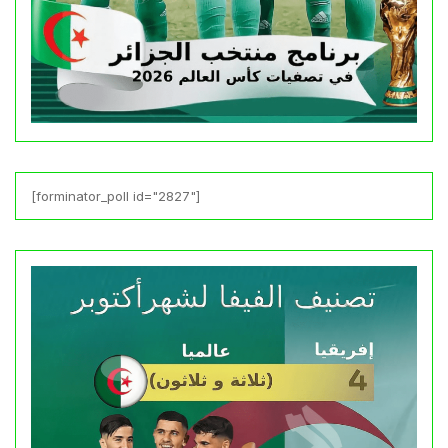
[forminator_poll id="2827"]