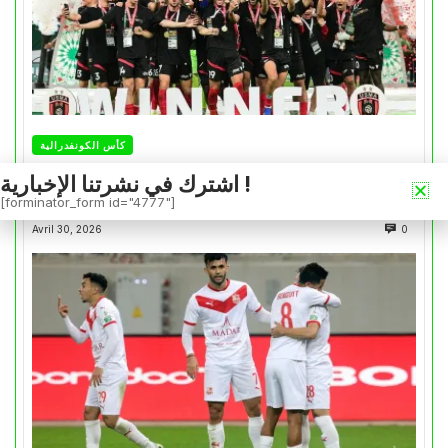
كأس الكونفدرالية
التتويج بالكأس.. دفعة معنوية لإتحاد العاصمة قبل
اشترك في نشرتنا الإخبارية !
موقعة الزمالك في نهائي الكونفدرالية
[forminator_form id="4777"]
Avril 30, 2026
0