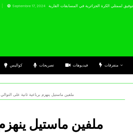
ptembre 17, 2024
متفرقات
فيديوهات
تصريحات
كواليس
ملفين ماستيل ينهزم برباعية ثانية على التوالي
ملفين ماستيل ينهزم 