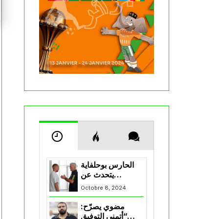
الحارس بوحلفاية
يتحدث عن
طموحاته مع
Octobre 8, 2024
المنتخب و شباب
قسنطينة
مضوي يصرّح:
“أتمنى التوفيق