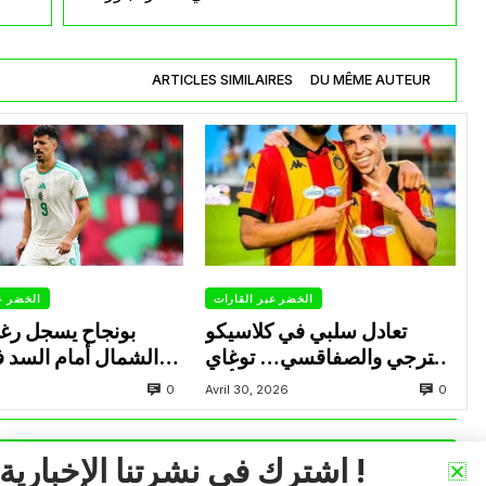
ARTICLES SIMILAIRES
DU MÊME AUTEUR
الخضر عبر القارات
الخضر ع
تعادل سلبي في كلاسيكو
بونجاح يسجل رغ
الترجي والصفاقسي… توغاي
الشمال أمام السد 
يهدر ركلة جزاء وبوعالية يتألق
0
0
Avril 30, 2026
VOIR PLUS
اشترك في نشرتنا الإخبارية !