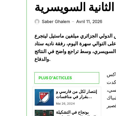
الثانية السويسرية
Saber Ghalem
Avril 11, 2026
—
س الدولي الجزائري ميلفين ماستيل ليتجرع
 على التوالي سهرة اليوم، رفقة ناديه ستاد
السويسري، وسط تراجع واضح في النتائج
والدفاع.
يق إكسماكس
PLUS D'ACTICLES
 مباراة أكدت
فسي،
إنتصار لكل من فارسي و
بقرار في منافسات
شباك
الدوري الأمريكي لكرة
Mai 26, 2024
القدم
بونجاح في التشكيلة