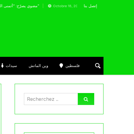
إتصل بنا
بوداوي هدافا في فوز نيس على ليون
مضوي يصرّح: “أتمنى التوفيق لممثلي الكرة الجزائرية في المسابقات القارية”
Octobre 18, 2025
فلسطين
وين الماتش
سيدات