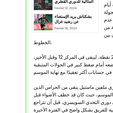
المثالية للدوري القطري
أيام
Février 12, 2024
جولة
بشكتاش يريد الإستغناء
 عدم
عن رشيد غزال
ة من
Février 18, 2024
 بين
الخطوط.
وعلى مستوى الترتيب، تجمد رصيد ستاد نيوني عند 28 نقطة، ليبقى في المركز 12 وقبل الأخير،
ضعه أمام ضغط كبير في الجولات المتبقية
ئري ملفين ماستيل يبقى من الحراس الذين
 الموسم، حيث كان قد خطف الأضواء قبل
دوري التحدي السويسري، قبل أن تتراجع