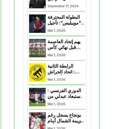
لممثلي الكرة
Septembre 17, 2024
الجزائرية في
المسابقات القارية”
البطولة المحترفة
“موبيليس”: تأجيل
مباراة إتحاد
Mai 1, 2026
العاصمة وأتلتيك
بارادو
يهم إتحاد العاصمة
قبل نهائي كأس
اكاف : الزمالك
Mai 1, 2026
يسقط بثلاثية أمام
الأهلي
الرابطة الثانية
: اتحاد الحراش
يحسم التأهل إلى
Mai 1, 2026
“البلاي أوف”
الدوري الفرنسي :
استبعاد عبدلي من
قائمة مرسيليا أمام
Mai 1, 2026
نانت
بونجاح يسجل رغم
هزيمة الشمال أمام
السد في كأس
Mai 1, 2026