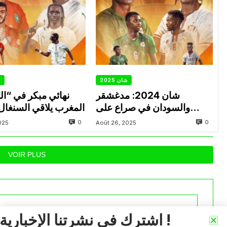
شان 2025
ش
شان 2024: مدغشقر
نهائي مبكر في “ا
والسودان في صراع على
المغرب يلاقي السنغال ب
بطاقة النهائي
0
0
025
Août 26, 2025
VOIR PLUS
اشترك في نشرتنا الإخبارية !