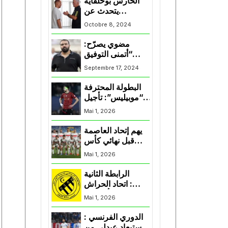
الحارس بوحلفاية
يتحدث عن
طموحاته مع
Octobre 8, 2024
المنتخب و شباب
قسنطينة
مضوي يصرّح:
“أتمنى التوفيق
لممثلي الكرة
Septembre 17, 2024
الجزائرية في
المسابقات القارية”
البطولة المحترفة
“موبيليس”: تأجيل
مباراة إتحاد
Mai 1, 2026
العاصمة وأتلتيك
بارادو
يهم إتحاد العاصمة
قبل نهائي كأس
اكاف : الزمالك
Mai 1, 2026
يسقط بثلاثية أمام
الأهلي
الرابطة الثانية
: اتحاد الحراش
يحسم التأهل إلى
Mai 1, 2026
“البلاي أوف”
الدوري الفرنسي :
استبعاد عبدلي من