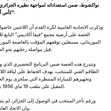
نواكشوط، ضمن استعداداته لمواجهة نظيره الجزائري ف
كأس أمم إفريقيا للاعبين المحليين “شان 2024”.
وذكرت الاتحادية الغامبية لكرة القدم أن اللاعبين خاضوا
الحصة على أرضية مجمع “فيفا أكاديمي” التابع للا
الموريتاني، مستغلين توقفهم المؤقت بالعاصمة الموريت
قبل مواصلة رحلتهم نحو الجزائر.
وتندرج هذه الحصة ضمن البرنامج التحضيري الذي 
الطاقم الفني للمنتخب، بهدف الحفاظ على لياقة اللا
وتجهيزهم للمباراة المنتظرة التي ستُجرى يوم ال
المقبل على ملعب 19 ماي 1956 بعنابة.
ورغم تأخر المنتخب في الوصول إلى الجزائر، لم ي
بيان الاتحاد الغامبي أي إشارة إلى احتمال تأجيل المواجهة.