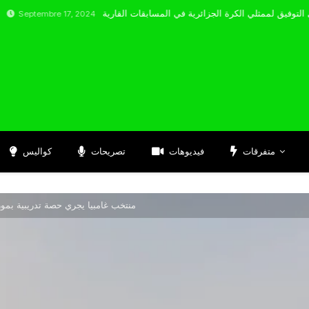
bre 17, 2024
متفرقات
فيديوهات
تصريحات
كواليس
منتخب غامبيا يجري حصة تدريبية بموري