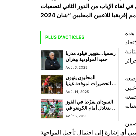
ي لقاء الإياب من الدور الثاني لتصفيات
 هذه
PLUS D'ACTICLES
تحاد
انية
رسميا…هوبير فيلود مدربا
جديدا لمولودية وهران
Août 3, 2025
وضعه
المحليون ينهون
التحضيرات لموقعة غينيا
عبين
الحاسمة في “الشان”
Août 14, 2025
جمعة
السودان يفرّط في الفوز
ويتعادل أمام الكونغو في
افتتاح مشواره بـ”شان
Août 5, 2025
2024″
تضمن