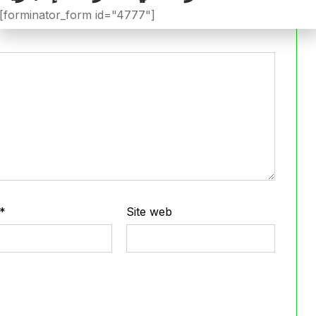
iée.
Les champs obligatoires sont indiqués avec
*
[forminator_form id="4777"]
*
Site web