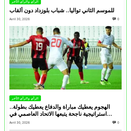
الرأي والرأي الأخر
للموسم الثاني تواليا.. شباب بلوزداد دون ألقاب
Avril 30, 2026
0
الرأي والرأي الأخر
الهجوم يعطيك مباراة والدفاع يعطيك بطولة..
استراتيجية ناجحة يتبعها الاتحاد العاصمي في
تتويجاته آخر السنوات
Avril 30, 2026
0