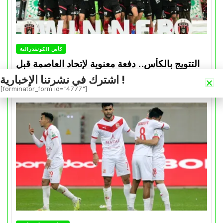
كأس الكونفدرالية
التتويج بالكأس.. دفعة معنوية لإتحاد العاصمة قبل
موقعة الزمالك في نهائي الكونفدرالية
اشترك في نشرتنا الإخبارية !
[forminator_form id="4777"]
Avril 30, 2026
0