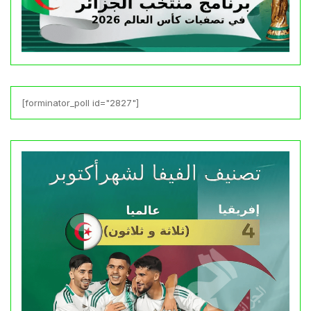
[forminator_poll id="2827"]