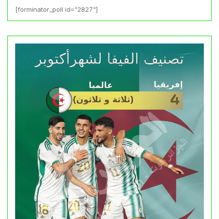
[forminator_poll id="2827"]