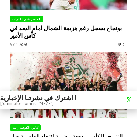
الخضر عبر القارات
بونجاح يسجل رغم هزيمة الشمال أمام السد في
كأس الأمير
Mai 1, 2026
0
اشترك في نشرتنا الإخبارية !
[forminator_form id="4777"]
كأس الكونفدرالية
التتويج بالكأس.. دفعة معنوية لإتحاد العاصمة قبل