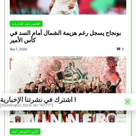
الخضر عبر القارات
بونجاح يسجل رغم هزيمة الشمال أمام السد في
كأس الأمير
Mai 1, 2026
0
اشترك في نشرتنا الإخبارية !
[forminator_form id="4777"]
كأس الكونفدرالية