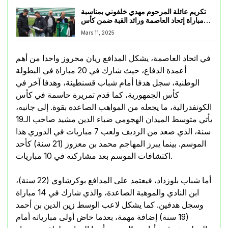
تكريم عائلة المرحوم مهدي خلفوني بمناسبة
مباراة إتحاد العاصمة ورائد القبة ضمن كأس
الجمهورية
Mars 11, 2025
في اتحاد العاصمة، يشكل المدافع ريان محروز واحدا من أهم
أعمدة الدفاع، حيث شارك في 20 مباراة في البطولة
الوطنية، سجل هدفا أمام شباب قسنطينة، وهدفا آخر في
كأس الجمهورية، كما قدم تمريرة حاسمة في كأس
الكونفدرالية، ما يجعله من المواهب الصاعدة بقوة. إلى جانبه،
يأتي متوسط الميدان الهجومي ضياء الدين مشيد صاحب الـ19
سنة، الذي صعد من الرديف ولعب 7 مباريات في الدوري هذا
الموسم. بينما يبرز المهاجم محمد بن معزوز (21 سنة) كأحد
اكتشافات الموسم بعد مشاركته في 10 مباريات.
أما شباب بلوزداد، فيعتمد على المدافع بوكرشاوي (22 سنة)،
ابن النادي والموهبة الصاعدة، والذي شارك في 14 مباراة
وسجل هدفين. كما يشكل لاعب الوسط زين الدين بن أحمد
(19 سنة) إضافة مهمة، بعدما خاض أولى مبارياته أمام