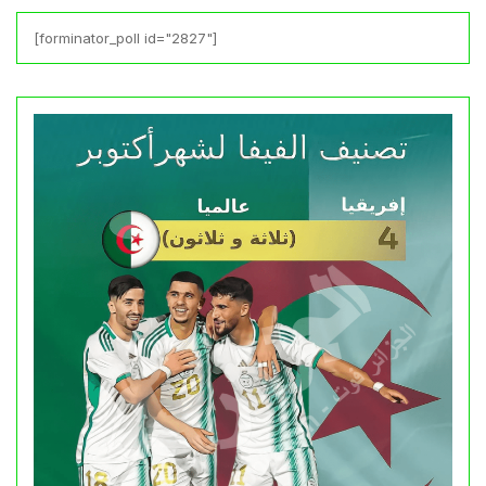
[forminator_poll id="2827"]