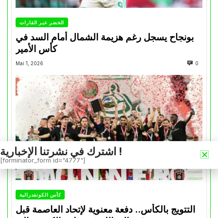
الخضر عبر القارات
بونجاح يسجل رغم هزيمة الشمال أمام السد في
كأس الأمير
Mai 1, 2026
0
اشترك في نشرتنا الإخبارية !
[forminator_form id="4777"]
كأس الكونفدرالية
التتويج بالكأس.. دفعة معنوية لإتحاد العاصمة قبل