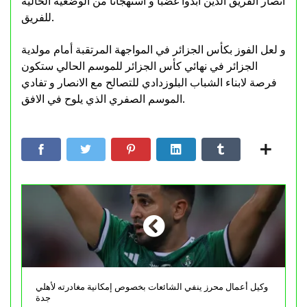
أنصار الفريق الذين أبدوا غضبا و استهجانا من الوضعية الحالية
للفريق.
و لعل الفوز بكأس الجزائر في المواجهة المرتقبة أمام مولدية
الجزائر في نهائي كأس الجزائر للموسم الحالي ستكون
فرصة لابناء الشباب البلوزدادي للتصالح مع الانصار و تفادي
الموسم الصفري الذي يلوح في الافق.
وكيل أعمال محرز ينفي الشائعات بخصوص إمكانية مغادرته لأهلي
جدة