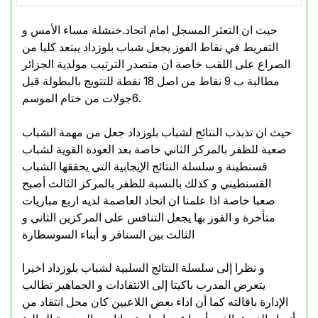
حيث ان التعثر المسجل امام اتحاد.خنشلة مساء الأمس و
التفريط في نقاط الفوز يجعل شباب بلوزداد يبتعد كليا من
الصراع على اللقب خاصة ان متصدر الترتيب مولدية الجزائر
مطالبة ب 9 نقاط من اصل 18 نقطة للتتويج بالبطولة قبل
6جولات من ختام الموسم.
حيث ان تذبذب النتائج لشباب بلوزداد جعل من مهمة الشباب
صعبة للظفر بالمركز الثاني خاصة بعد العودة القوية لشباب
قسنطينة و سلسلة النتائج الإيجابية التي يحققها الشباب
القسنطيني و كذلك بالنسبة للظفر بالمركز الثالث أصبح
صعبا خاصة اذا علمنا ان اتحاد العاصمة لديه اربع مباريات
متأخرة و الفوز بها يجعل التنافس على المركزين الثاني و
الثالث بين السنافر و أبناء السوسطارة
و نظرا إلى سلسلة النتائج السلبية لشباب بلوزداد اخيرا
يتعرض المدرب باكيتا إلى الانتقادات و الجماهير تطالب
الإدارة باقالته كما أن اداء بعض اللاعبين كان محل انتقاد من