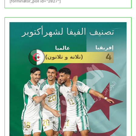
[forminator_poll id="2827"]