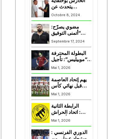
الحارس بوحلفاية
يتحدث عن
طموحاته مع
Octobre 8, 2024
المنتخب و شباب
قسنطينة
مضوي يصرّح:
“أتمنى التوفيق
لممثلي الكرة
Septembre 17, 2024
الجزائرية في
المسابقات القارية”
البطولة المحترفة
“موبيليس”: تأجيل
مباراة إتحاد
Mai 1, 2026
العاصمة وأتلتيك
بارادو
يهم إتحاد العاصمة
قبل نهائي كأس
اكاف : الزمالك
Mai 1, 2026
يسقط بثلاثية أمام
الأهلي
الرابطة الثانية
: اتحاد الحراش
يحسم التأهل إلى
Mai 1, 2026
“البلاي أوف”
الدوري الفرنسي :
استبعاد عبدلي من