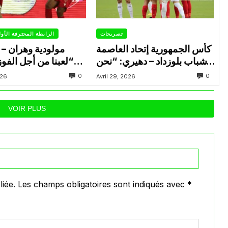
تصريحات
الرابطة المحترفة الأو
كأس الجمهورية إتحاد العاصمة
مولودية وهران – ا
– شباب بلوزداد – دهيري: “نحن
“لعبنا من أجل الفو
جاهزون وسنقدم أقصى ما
لإنهاء الموسم في البوديوم”
0
0
026
Avril 29, 2026
لدينا”
VOIR PLUS
iée.
Les champs obligatoires sont indiqués avec
*