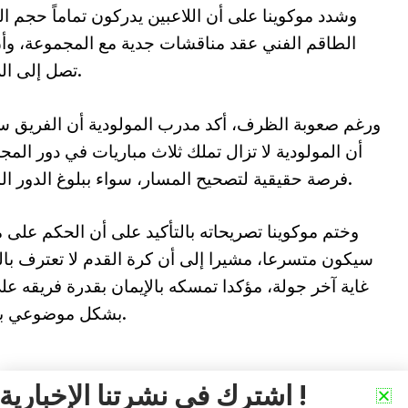
وشدد موكوينا على أن اللاعبين يدركون تماماً حجم ا
الطاقم الفني عقد مناقشات جدية مع المجموعة، وأن 
تصل إلى اللاعبين، مجددا اعتذاره للأنصار عن التقصير.
ورغم صعوبة الظرف، أكد مدرب المولودية أن الفريق س
أن المولودية لا تزال تملك ثلاث مباريات في دور المجم
فرصة حقيقية لتصحيح المسار، سواء ببلوغ الدور المقبل أو على الأقل الخروج بصورة مشرفة.
وختم موكوينا تصريحاته بالتأكيد على أن الحكم على 
سيكون متسرعا، مشيرا إلى أن كرة القدم لا تعترف با
غاية آخر جولة، مؤكدا تمسكه بالإيمان بقدرة فريقه على
بشكل موضوعي بعد إسدال الستار على مرحلة المجموعات.
اشترك في نشرتنا الإخبارية !