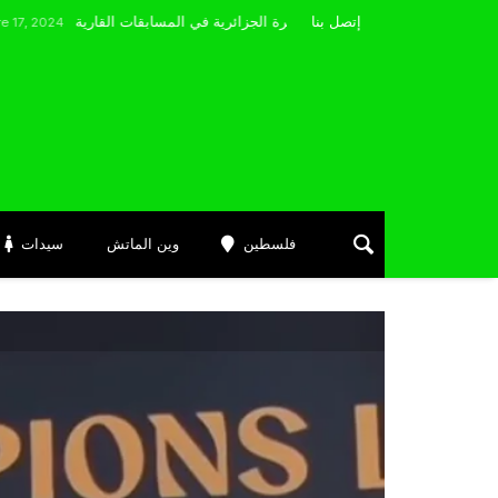
مضوي يصرّح: “أتمنى التوفيق لممثلي الكرة الجزائرية في المسابقات القارية”
إتصل بنا
فلسطين
وين الماتش
سيدات