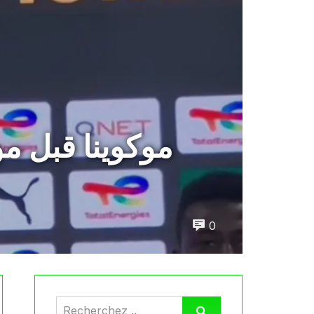
موكوينا قبل م
0