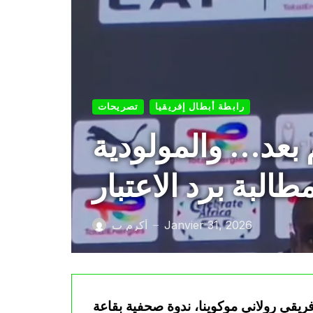
رابطة أبطال إفريقيا
تصريحات
 بعد… والمولودية
طالبة برد الاعتبار
Janvier 31, 2026
أكرم ب
—
إفريقي رولاني موكوينا، ندوة صحفية بقاعة