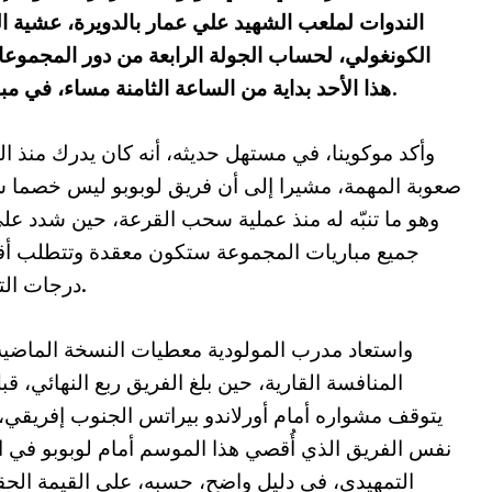
الندوات لملعب الشهيد علي عمار بالدويرة، عشية ال
الكونغولي، لحساب الجولة الرابعة من دور المجموعا
هذا الأحد بداية من الساعة الثامنة مساء، في مباراة تعد مفصلية في مشوار العميد القاري.
وأكد موكوينا، في مستهل حديثه، أنه كان يدرك منذ الب
صعوبة المهمة، مشيرا إلى أن فريق لوبوبو ليس خصما س
وهو ما تنبّه له منذ عملية سحب القرعة، حين شدد عل
جميع مباريات المجموعة ستكون معقدة وتتطلب أ
درجات التركيز.
واستعاد مدرب المولودية معطيات النسخة الماضي
المنافسة القارية، حين بلغ الفريق ربع النهائي، قب
يتوقف مشواره أمام أورلاندو بيراتس الجنوب إفريقي،
نفس الفريق الذي أُقصي هذا الموسم أمام لوبوبو في ا
التمهيدي، في دليل واضح، حسبه، على القيمة الحق