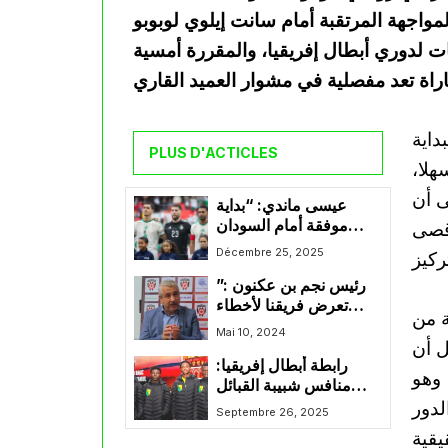
مواجهة المرتقبة أمام سانت إيلوي لوبوبو
ت لدوري أبطال إفريقيا، والمقررة أمسية
داية
PLUS D'ACTICLES
هلا،
ى أن
عيسى ماندي: “بداية
موفقة أمام السودان
قصى
وهدفنا مواصلة إسعاد
Décembre 25, 2025
الجماهير الجزائرية”
رئيس نجم بن عكنون :”
تعرض فريقنا لأخطاء
ة من
تحكيمية في العديد من
Mai 10, 2024
ل أن
المباريات هذا الموسم”
رابطة أبطال إفريقيا:
 وهو
منافس شبيبة القبائل
لدور
يحط الرحال بالجزائر
Septembre 26, 2025
استعدادا لمواجهة الإياب
يقية