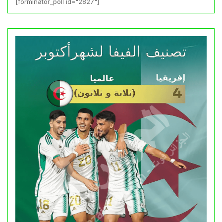
[forminator_poll id="2827"]