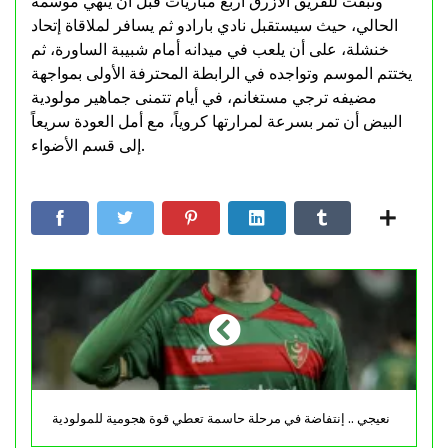
وتبقت للفريق الأزرق أربع مباريات قبل أن ينهي موسمه
الحالي، حيث سيستقبل نادي بارادو ثم يسافر لملاقاة إتحاد
خنشلة، على أن يلعب في ميدانه أمام شبيبة الساورة، ثم
يختتم الموسم وتواجده في الرابطة المحترفة الأولى بمواجهة
مضيفه ترجي مستغانم، في أيام تتمنى جماهير مولودية
البيض أن تمر بسرعة لمرارتها كروياً، مع أمل العودة سريعاً
إلى قسم الأضواء.
نعيجي .. إنتفاضة في مرحلة حاسمة تعطي قوة هجومية للمولودية