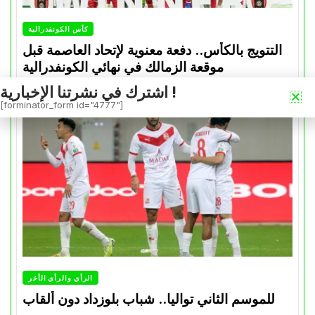
كأس الكونفدرالية
التتويج بالكأس.. دفعة معنوية لإتحاد العاصمة قبل
موقعة الزمالك في نهائي الكونفدرالية
اشترك في نشرتنا الإخبارية !
Avril 30, 2026
0
[forminator_form id="4777"]
الرأي والرأي الأخر
للموسم الثاني تواليا.. شباب بلوزداد دون ألقاب