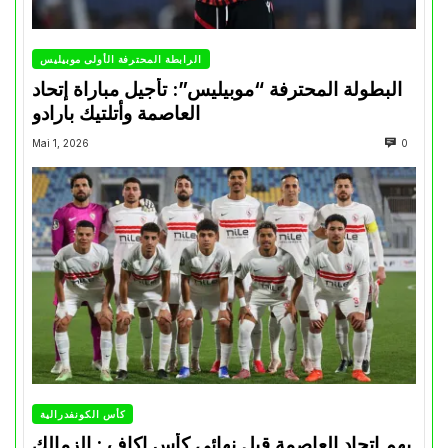
الرابطة المحترفة الأولى موبيليس
البطولة المحترفة “موبيليس”: تأجيل مباراة إتحاد
العاصمة وأتلتيك بارادو
Mai 1, 2026
0
كأس الكونفدرالية
يهم إتحاد العاصمة قبل نهائي كأس اكاف : الزمالك