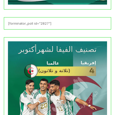
[forminator_poll id="2827"]